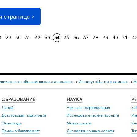
 страница
8
29
30
31
32
33
34
35
36
37
38
39
40
41
4
университет «Высшая школа экономики»
→
Институт «Центр развития»
→
Н
ОБРАЗОВАНИЕ
НАУКА
Р
Лицей
Научные подразделения
Би
Довузовская подготовка
Исследовательские проекты
Из
Олимпиады
Мониторинги
Кн
Прием в бакалавриат
Диссертационные советы
Ти