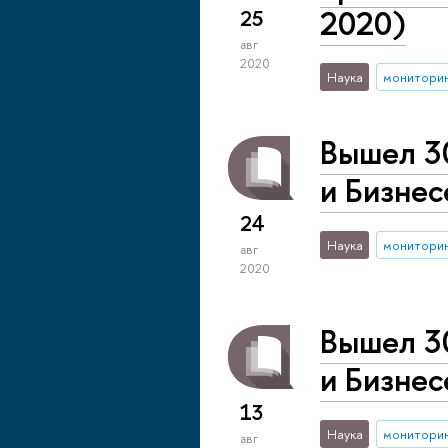
2020)
25
авг
2020
Наука
монитори
Вышел 3
и Бизнес
24
Наука
монитори
авг
2020
Вышел 3
и Бизнес
13
Наука
монитори
авг