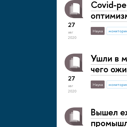
Covid-ре
оптимиз
27
Наука
монитори
авг
2020
Ушли в м
чего ожи
27
Наука
монитори
авг
2020
Вышел е
промышл