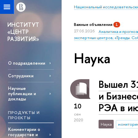
Национальный исследовательски
ИНСТИТУТ
Важные объявления
1
«ЦЕНТР
27.05.2026
Аналитика и прогноз
экспертных центров; «Тренды. Со
РАЗВИТИЯ»
Наука
О подразделении
Сотрудники
Вышел 3
Научные
и Бизнес
публикации и
доклады
РЭА в ию
10
ПРОДУКТЫ И
сен
ПРОЕКТЫ
2020
Наука
монитори
Комментарии о
государстве и