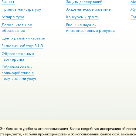
Вышка+
Защиты диссертаций
Ме
Прием в магистратуру
Академическое развитие
Жу
Аспирантура
Конкурсы и гранты
Пу
Дополнительное
Внешние научно-
образование
информационные ресурсы
Центр развития карьеры
Бизнес-инкубатор ВШЭ
Образовательные
партнерства
Обратная связь и
взаимодействие с
получателями услуг
 и большего удобства его использования. Более подробную информацию об испол
онтакты
Условия использования материалов
Политика конфиденциальност
подтверждаете, что были проинформированы об использовании файлов cookies сай
ботаны в
Школе дизайна НИУ ВШЭ