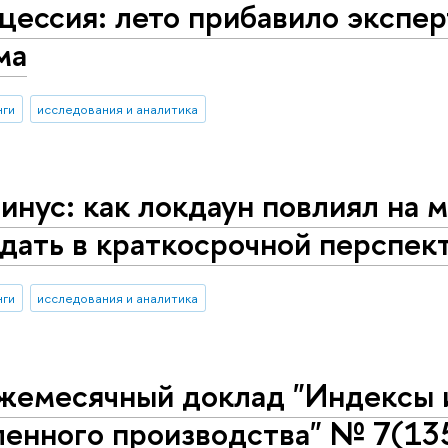
цессия: лето прибавило экспе
ма
нги
исследования и аналитика
инус: как локдаун повлиял на 
дать в краткосрочной перспек
нги
исследования и аналитика
жемесячный доклад "Индексы 
енного производства" № 7(135