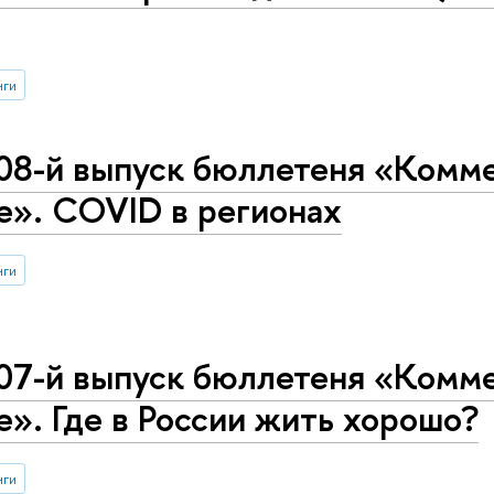
нги
08-й выпуск бюллетеня «Комме
е». COVID в регионах
нги
07-й выпуск бюллетеня «Комме
е». Где в России жить хорошо?
нги