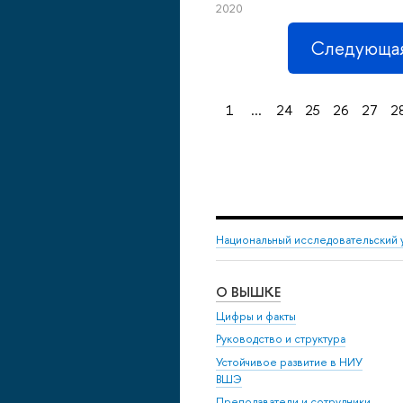
2020
Следующая
1
...
24
25
26
27
2
Национальный исследовательский 
О ВЫШКЕ
Цифры и факты
Руководство и структура
Устойчивое развитие в НИУ
ВШЭ
Преподаватели и сотрудники