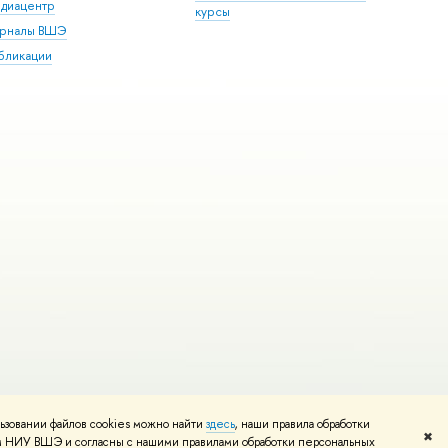
диацентр
курсы
рналы ВШЭ
бликации
ьзовании файлов cookies можно найти
здесь
, наши правила обработки
и
Карта сайта
Редактору
✖
том НИУ ВШЭ и согласны с нашими правилами обработки персональных