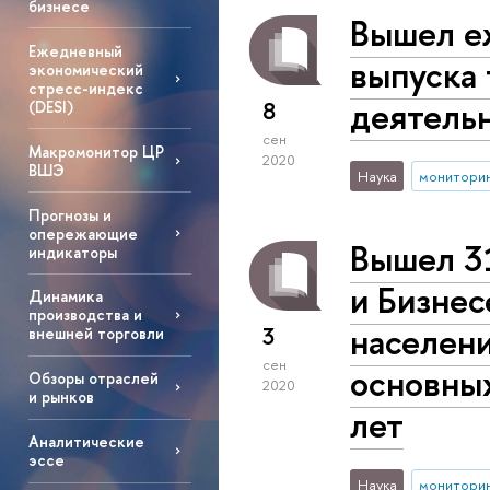
бизнесе
Вышел е
Ежедневный
выпуска 
экономический
стресс-индекс
деятельн
8
(DESI)
сен
Макромонитор ЦР
2020
ВШЭ
Наука
монитори
Прогнозы и
опережающие
Вышел 3
индикаторы
и Бизне
Динамика
производства и
населени
3
внешней торговли
сен
основных
Обзоры отраслей
2020
и рынков
лет
Аналитические
эссе
Наука
монитори