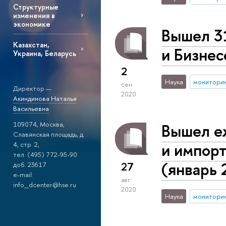
Структурные
изменения в
экономике
Вышел 3
Казахстан,
и Бизнес
Украина, Беларусь
2
Наука
монитори
сен
Директор —
2020
Акиндинова Наталья
Васильевна
109074, Москва,
Вышел е
Славянская площадь, д.
и импорт
4, стр. 2,
тел. (495) 772-95-90
(январь 
27
доб. 23617
e-mail:
авг
info_dcenter@hse.ru
2020
Наука
монитори