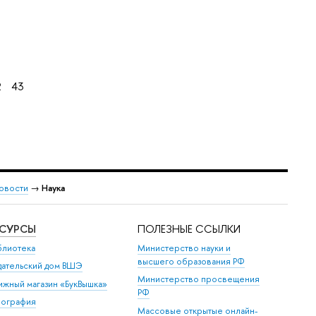
2
43
овости
→
Наука
ЕСУРСЫ
ПОЛЕЗНЫЕ ССЫЛКИ
блиотека
Министерство науки и
высшего образования РФ
дательский дом ВШЭ
Министерство просвещения
ижный магазин «БукВышка»
РФ
пография
Массовые открытые онлайн-