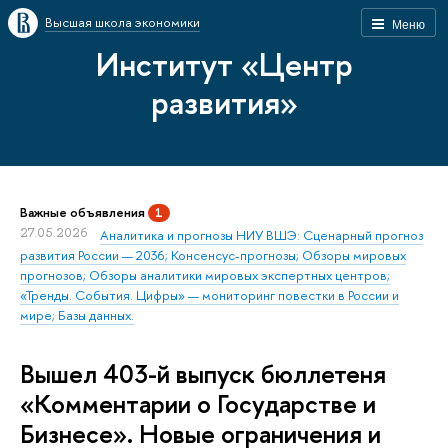
Высшая школа экономики
Меню
Институт «Центр
развития»
Важные объявления
1
27.05.2026
Аналитика и прогнозы НИУ ВШЭ: Сценарный прогноз
развития России — 2036; Консенсус-прогнозы; Обзоры мировых
прогнозов; Обзоры аналитики мировых экспертных центров;
«Тренды. События. Цифры» — мониторинг повестки в России и
мире; Базы данных.
Вышел 403-й выпуск бюллетеня
«Комментарии о Государстве и
Бизнесе». Новые ограничения и