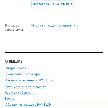
исследования и аналитика
Институт «Центр развития»
В статье
упомянуты
О ВЫШКЕ
ОБ
Цифры и факты
Ли
Руководство и структура
Дов
Устойчивое развитие в НИУ ВШЭ
Ол
Преподаватели и сотрудники
При
Корпуса и общежития
Вы
Закупки
При
Обращения граждан в НИУ ВШЭ
Ас