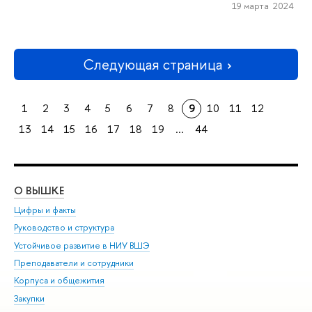
19 марта 2024
Следующая страница
1
2
3
4
5
6
7
8
9
10
11
12
13
14
15
16
17
18
19
...
44
О ВЫШКЕ
ОБ
Цифры и факты
Ли
Руководство и структура
Дов
Устойчивое развитие в НИУ ВШЭ
Ол
Преподаватели и сотрудники
При
Корпуса и общежития
Вы
Закупки
При