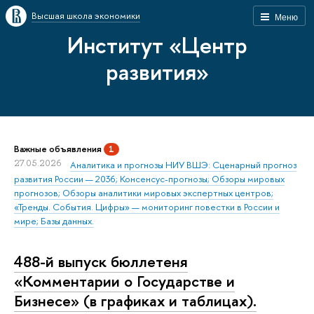
Высшая школа экономики
Меню
Институт «Центр
развития»
Важные объявления
1
27.05.2026
Аналитика и прогнозы НИУ ВШЭ: Сценарный прогноз
развития России — 2036; Консенсус-прогнозы; Обзоры мировых
прогнозов; Обзоры аналитики мировых экспертных центров;
«Тренды. События. Цифры» — мониторинг повестки в России и
мире; Базы данных.
488-й выпуск бюллетеня
«Комментарии о Государстве и
Бизнесе» (в графиках и таблицах).