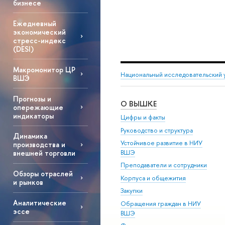
бизнесе
Ежедневный
экономический
стресс-индекс
(DESI)
Макромонитор ЦР
Национальный исследовательский 
ВШЭ
Прогнозы и
О ВЫШКЕ
опережающие
индикаторы
Цифры и факты
Руководство и структура
Динамика
Устойчивое развитие в НИУ
производства и
ВШЭ
внешней торговли
Преподаватели и сотрудники
Обзоры отраслей
Корпуса и общежития
и рынков
Закупки
Аналитические
Обращения граждан в НИУ
эссе
ВШЭ