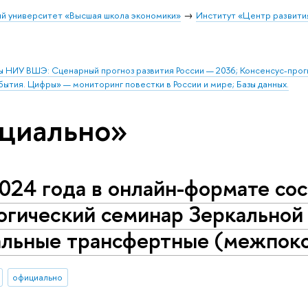
й университет «Высшая школа экономики»
Институт «Центр развити
ы НИУ ВШЭ: Сценарный прогноз развития России — 2036; Консенсус-про
бытия. Цифры» — мониторинг повестки в России и мире; Базы данных.
ициально»
024 года в онлайн-формате со
огический семинар Зеркальной
альные трансфертные (межпоко
официально