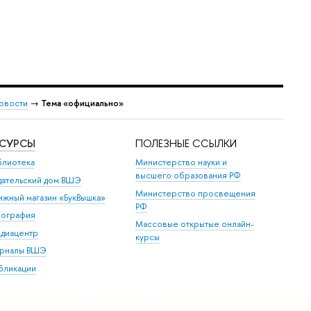
овости
→
Тема «официально»
ЕСУРСЫ
ПОЛЕЗНЫЕ ССЫЛКИ
блиотека
Министерство науки и
высшего образования РФ
дательский дом ВШЭ
Министерство просвещения
ижный магазин «БукВышка»
РФ
пография
Массовые открытые онлайн-
диацентр
курсы
рналы ВШЭ
бликации