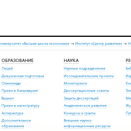
университет «Высшая школа экономики»
→
Институт «Центр развития»
→
Н
ОБРАЗОВАНИЕ
НАУКА
Р
Лицей
Научные подразделения
Би
Довузовская подготовка
Исследовательские проекты
Из
Олимпиады
Мониторинги
Кн
Прием в бакалавриат
Диссертационные советы
Ти
Вышка+
Защиты диссертаций
Ме
Прием в магистратуру
Академическое развитие
Жу
Аспирантура
Конкурсы и гранты
Пу
Дополнительное
Внешние научно-
образование
информационные ресурсы