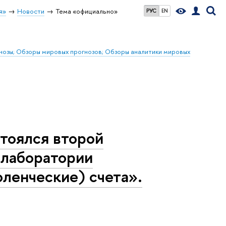
я»
Новости
Тема «официально»
РУС
EN
гнозы; Обзоры мировых прогнозов; Обзоры аналитики мировых
стоялся второй
 лаборатории
ленческие) счета».