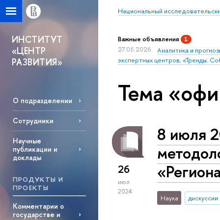
Национальный исследовательски
ИНСТИТУТ
Важные объявления
1
«ЦЕНТР
27.05.2026
Аналитика и прогноз
экспертных центров; «Тренды. Со
РАЗВИТИЯ»
Тема «оф
О подразделении
Сотрудники
8 июля 2
Научные
методол
публикации и
доклады
«Регион
26
ПРОДУКТЫ И
июл
ПРОЕКТЫ
2024
Наука
дискуссии
Комментарии о
государстве и