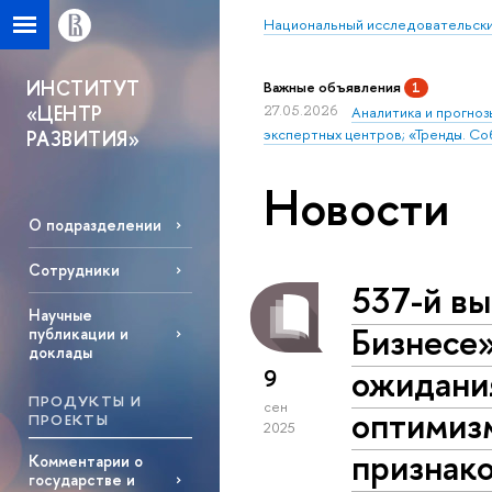
Национальный исследовательски
ИНСТИТУТ
Важные объявления
1
«ЦЕНТР
27.05.2026
Аналитика и прогноз
экспертных центров; «Тренды. Со
РАЗВИТИЯ»
Новости
О подразделении
Сотрудники
537-й вы
Научные
Бизнесе»
публикации и
доклады
ожидани
9
ПРОДУКТЫ И
сен
оптимизм
ПРОЕКТЫ
2025
признако
Комментарии о
государстве и