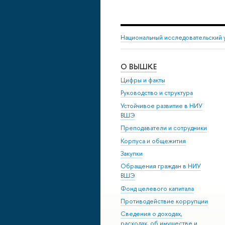
Национальный исследовательский 
О ВЫШКЕ
Цифры и факты
Руководство и структура
Устойчивое развитие в НИУ
ВШЭ
Преподаватели и сотрудники
Корпуса и общежития
Закупки
Обращения граждан в НИУ
ВШЭ
Фонд целевого капитала
Противодействие коррупции
Сведения о доходах,
расходах, об имуществе и