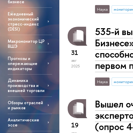
бизнесе
Наука
монитори
Ежедневный
экономический
стресс-индекс
535-й вы
(DESI)
Бизнесе»
Макромонитор ЦР
ВШЭ
способно
31
Прогнозы и
авг
первом п
опережающие
2025
индикаторы
Динамика
Наука
монитори
производства и
внешней торговли
Вышел о
Обзоры отраслей
и рынков
эксперт
Аналитические
(опрос 4
19
эссе
авг