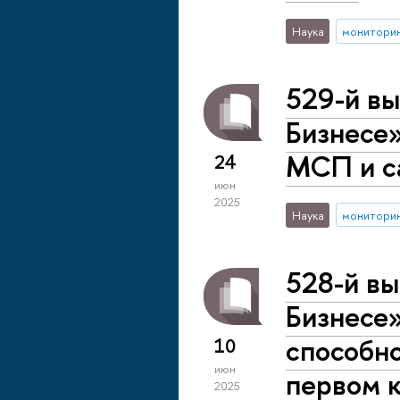
Наука
монитори
529-й вы
Бизнесе»
МСП и са
24
июн
2025
Наука
монитори
528-й вы
Бизнесе»
способно
10
июн
первом к
2025