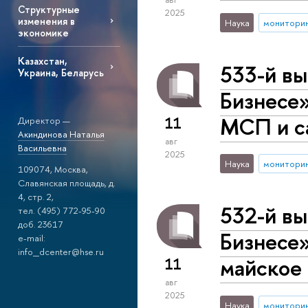
Структурные
2025
изменения в
Наука
монитори
экономике
Казахстан,
533-й вы
Украина, Беларусь
Бизнесе»
МСП и са
11
Директор —
Акиндинова Наталья
авг
Васильевна
2025
Наука
монитори
109074, Москва,
Славянская площадь, д.
4, стр. 2,
532-й вы
тел. (495) 772-95-90
доб. 23617
Бизнесе»
e-mail:
info_dcenter@hse.ru
майское 
11
авг
2025
Наука
монитори