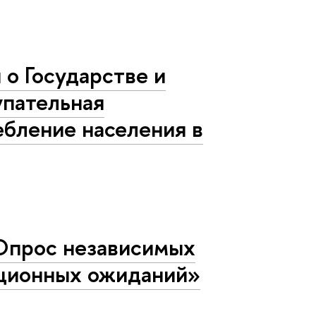
о Государстве и
упательная
бление населения в
Опрос независимых
яционных ожиданий»