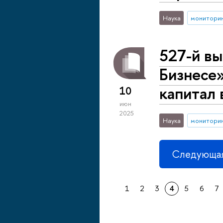
Наука
монитори
527-й вы
Бизнесе»
капитал 
10
июн
2025
Наука
монитори
Следующая
1
2
3
4
5
6
7