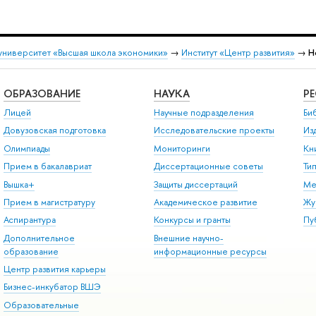
университет «Высшая школа экономики»
→
Институт «Центр развития»
→
Н
ОБРАЗОВАНИЕ
НАУКА
Р
Лицей
Научные подразделения
Би
Довузовская подготовка
Исследовательские проекты
Из
Олимпиады
Мониторинги
Кн
Прием в бакалавриат
Диссертационные советы
Ти
Вышка+
Защиты диссертаций
Ме
Прием в магистратуру
Академическое развитие
Жу
Аспирантура
Конкурсы и гранты
Пу
Дополнительное
Внешние научно-
образование
информационные ресурсы
Центр развития карьеры
Бизнес-инкубатор ВШЭ
Образовательные