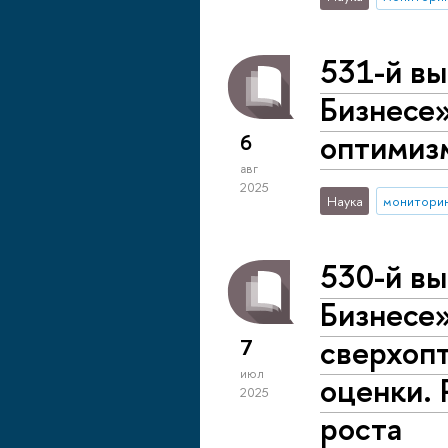
531-й вы
Бизнесе»
оптимиз
6
авг
2025
Наука
монитори
530-й вы
Бизнесе»
сверхопт
7
июл
оценки. 
2025
роста