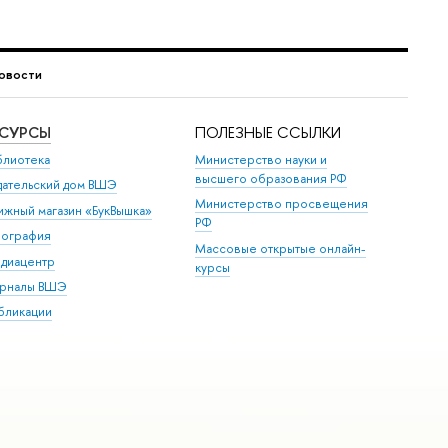
овости
ЕСУРСЫ
ПОЛЕЗНЫЕ ССЫЛКИ
блиотека
Министерство науки и
высшего образования РФ
дательский дом ВШЭ
Министерство просвещения
ижный магазин «БукВышка»
РФ
пография
Массовые открытые онлайн-
диацентр
курсы
рналы ВШЭ
бликации