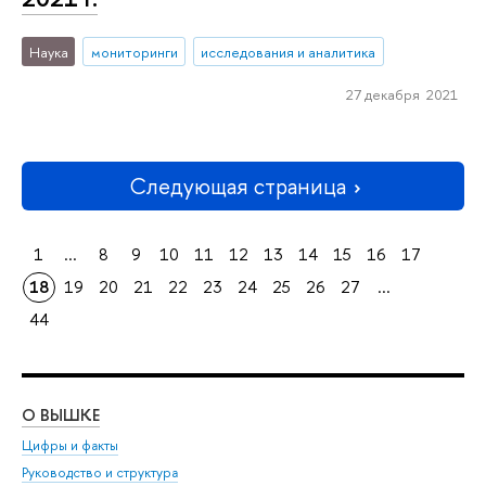
Наука
мониторинги
исследования и аналитика
27 декабря 2021
Следующая страница
1
...
8
9
10
11
12
13
14
15
16
17
18
19
20
21
22
23
24
25
26
27
...
44
О ВЫШКЕ
ОБ
Цифры и факты
Ли
Руководство и структура
Дов