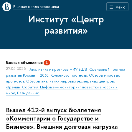
Высшая школа экономики
Меню
Институт «Центр
развития»
Важные объявления
1
27.05.2026
Аналитика и прогнозы НИУ ВШЭ: Сценарный прогноз
развития России — 2036; Консенсус-прогнозы; Обзоры мировых
прогнозов; Обзоры аналитики мировых экспертных центров;
«Тренды. События. Цифры» — мониторинг повестки в России и
мире; Базы данных.
Вышел 412-й выпуск бюллетеня
«Комментарии о Государстве и
Бизнесе». Внешняя долговая нагрузка