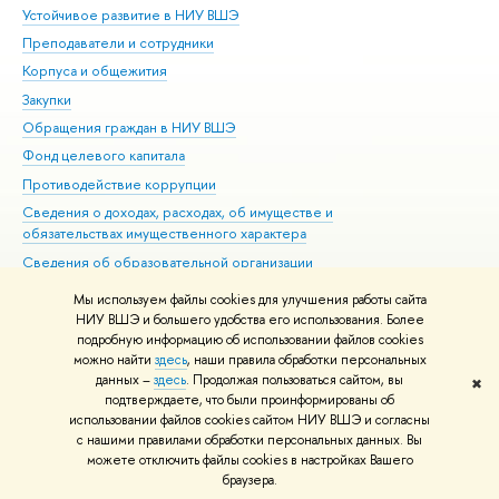
Устойчивое развитие в НИУ ВШЭ
Ол
Преподаватели и сотрудники
При
Корпуса и общежития
Вы
Закупки
При
Обращения граждан в НИУ ВШЭ
Ас
Фонд целевого капитала
До
Противодействие коррупции
Цен
Сведения о доходах, расходах, об имуществе и
Би
обязательствах имущественного характера
Об
Сведения об образовательной организации
Обр
Людям с ограниченными возможностями здоровья
Мы используем файлы cookies для улучшения работы сайта
Единая платежная страница
НИУ ВШЭ и большего удобства его использования. Более
подробную информацию об использовании файлов cookies
Работа в Вышке
можно найти
здесь
, наши правила обработки персональных
данных –
здесь
. Продолжая пользоваться сайтом, вы
✖
Редактору
подтверждаете, что были проинформированы об
© НИУ ВШЭ 1993–2026
Адреса и контакты
Условия использования
использовании файлов cookies сайтом НИУ ВШЭ и согласны
с нашими правилами обработки персональных данных. Вы
материалов
Политика конфиденциальности
Карта сайта
можете отключить файлы cookies в настройках Вашего
Шрифты HSE Sans и HSE Slab разработаны в
Школе дизайна НИУ ВШЭ
браузера.