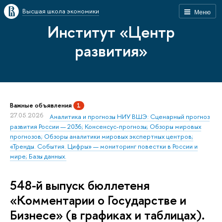
Высшая школа экономики
Меню
Институт «Центр
развития»
Важные объявления
1
27.05.2026
Аналитика и прогнозы НИУ ВШЭ: Сценарный прогноз
развития России — 2036; Консенсус-прогнозы; Обзоры мировых
прогнозов; Обзоры аналитики мировых экспертных центров;
«Тренды. События. Цифры» — мониторинг повестки в России и
мире; Базы данных.
548-й выпуск бюллетеня
«Комментарии о Государстве и
Бизнесе» (в графиках и таблицах).