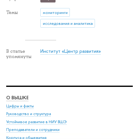
Темы
мониторинги
исследования и аналитика
Институт «Центр развития»
В статье
упомянуты
О ВЫШКЕ
ОБ
Цифры и факты
Ли
Руководство и структура
Дов
Устойчивое развитие в НИУ ВШЭ
Ол
Преподаватели и сотрудники
При
Корпуса и общежития
Вы