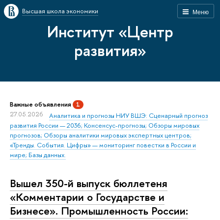
Высшая школа экономики
Меню
Институт «Центр
развития»
Важные объявления
1
27.05.2026
Аналитика и прогнозы НИУ ВШЭ: Сценарный прогноз
развития России — 2036; Консенсус-прогнозы; Обзоры мировых
прогнозов; Обзоры аналитики мировых экспертных центров;
«Тренды. События. Цифры» — мониторинг повестки в России и
мире; Базы данных.
Вышел 350-й выпуск бюллетеня
«Комментарии о Государстве и
Бизнесе». Промышленность России: