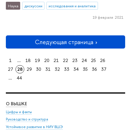
Наука
дискуссии
исследования и аналитика
19 февраля 2021
Следующая страница
1
...
18
19
20
21
22
23
24
25
26
27
28
29
30
31
32
33
34
35
36
37
...
44
О ВЫШКЕ
ОБ
Цифры и факты
Ли
Руководство и структура
Дов
Устойчивое развитие в НИУ ВШЭ
Ол