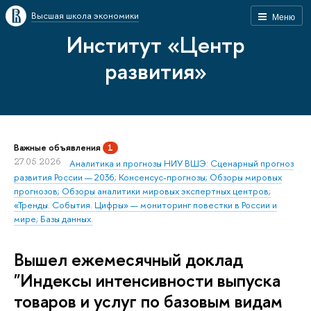
Высшая школа экономики
Меню
Институт «Центр
развития»
Важные объявления
1
27.05.2026
Аналитика и прогнозы НИУ ВШЭ: Сценарный прогноз
развития России — 2036; Консенсус-прогнозы; Обзоры мировых
прогнозов; Обзоры аналитики мировых экспертных центров;
«Тренды. События. Цифры» — мониторинг повестки в России и
мире; Базы данных.
Вышел ежемесячный доклад
"Индексы интенсивности выпуска
товаров и услуг по базовым видам