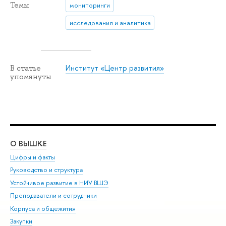
Темы
мониторинги
исследования и аналитика
Институт «Центр развития»
В статье
упомянуты
О ВЫШКЕ
ОБ
Цифры и факты
Ли
Руководство и структура
Дов
Устойчивое развитие в НИУ ВШЭ
Ол
Преподаватели и сотрудники
При
Корпуса и общежития
Вы
Закупки
При