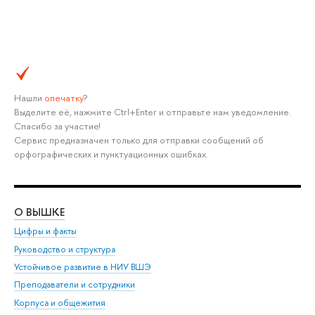
Нашли
опечатку
?
Выделите её, нажмите Ctrl+Enter и отправьте нам уведомление.
Спасибо за участие!
Сервис предназначен только для отправки сообщений об
орфографических и пунктуационных ошибках.
О ВЫШКЕ
ОБ
Цифры и факты
Ли
Руководство и структура
Дов
Устойчивое развитие в НИУ ВШЭ
Ол
Преподаватели и сотрудники
При
Корпуса и общежития
Вы