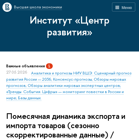
Высшая школа экономики
Меню
Институт «Центр
развития»
Важные объявления
1
27.05.2026
Аналитика и прогнозы НИУ ВШЭ: Сценарный прогноз
развития России — 2036; Консенсус-прогнозы; Обзоры мировых
прогнозов; Обзоры аналитики мировых экспертных центров;
«Тренды. События. Цифры» — мониторинг повестки в России и
мире; Базы данных.
Помесячная динамика экспорта и
импорта товаров (сезонно
скорректированные данные) /