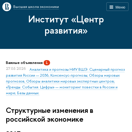
Высшая школа экономики
Меню
Институт «Центр
развития»
Важные объявления
1
27.05.2026
Аналитика и прогнозы НИУ ВШЭ: Сценарный прогноз
развития России — 2036; Консенсус-прогнозы; Обзоры мировых
прогнозов; Обзоры аналитики мировых экспертных центров;
«Тренды. События. Цифры» — мониторинг повестки в России и
мире; Базы данных.
Структурные изменения в
российской экономике