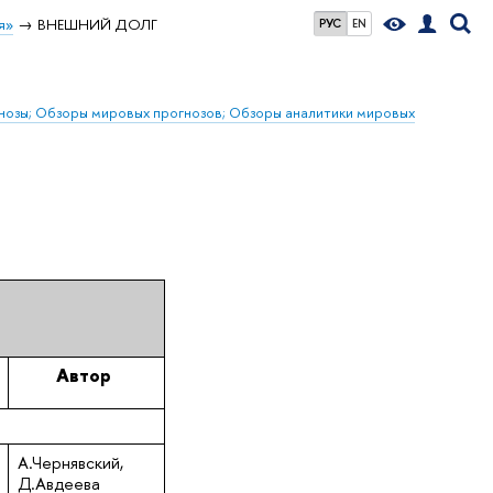
я»
ВНЕШНИЙ ДОЛГ
РУС
EN
гнозы; Обзоры мировых прогнозов; Обзоры аналитики мировых
Автор
А.Чернявский,
Д.Авдеева