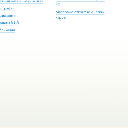
ижный магазин «БукВышка»
РФ
пография
Массовые открытые онлайн-
диацентр
курсы
рналы ВШЭ
бликации