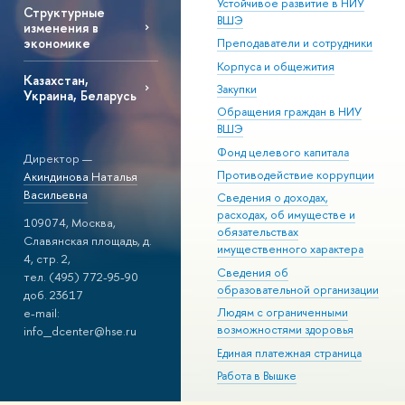
Устойчивое развитие в НИУ
Структурные
ВШЭ
изменения в
экономике
Преподаватели и сотрудники
Корпуса и общежития
Казахстан,
Закупки
Украина, Беларусь
Обращения граждан в НИУ
ВШЭ
Фонд целевого капитала
Директор —
Противодействие коррупции
Акиндинова Наталья
Васильевна
Сведения о доходах,
расходах, об имуществе и
109074, Москва,
обязательствах
Славянская площадь, д.
имущественного характера
4, стр. 2,
Сведения об
тел. (495) 772-95-90
образовательной организации
доб. 23617
e-mail:
Людям с ограниченными
возможностями здоровья
info_dcenter@hse.ru
Единая платежная страница
Работа в Вышке