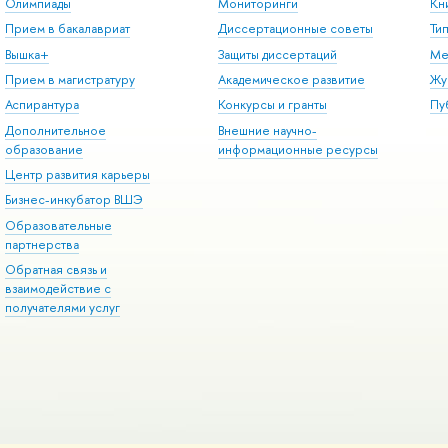
Олимпиады
Мониторинги
Кн
Прием в бакалавриат
Диссертационные советы
Ти
Вышка+
Защиты диссертаций
Ме
Прием в магистратуру
Академическое развитие
Жу
Аспирантура
Конкурсы и гранты
Пу
Дополнительное
Внешние научно-
образование
информационные ресурсы
Центр развития карьеры
Бизнес-инкубатор ВШЭ
Образовательные
партнерства
Обратная связь и
взаимодействие с
получателями услуг