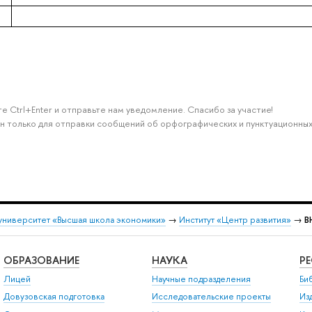
е Ctrl+Enter и отправьте нам уведомление. Спасибо за участие!
н только для отправки сообщений об орфографических и пунктуационных
университет «Высшая школа экономики»
→
Институт «Центр развития»
→
В
ОБРАЗОВАНИЕ
НАУКА
Р
Лицей
Научные подразделения
Би
Довузовская подготовка
Исследовательские проекты
Из