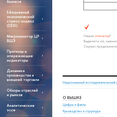
бизнесе
Ежедневный
экономический
стресс-индекс
(DESI)
Нашли
опечатку
?
Макромонитор ЦР
ВШЭ
Выделите её, нажмит
Сервис предназначе
Прогнозы и
опережающие
индикаторы
Динамика
производства и
внешней торговли
Национальный исследовательский 
Обзоры отраслей
и рынков
О ВЫШКЕ
Цифры и факты
Аналитические
эссе
Руководство и структура