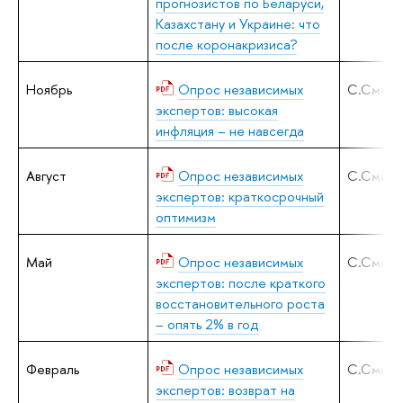
прогнозистов по Беларуси,
Казахстану и Украине: что
после коронакризиса?
Ноябрь
Опрос независимых
С.Смирн
экспертов: высокая
инфляция – не навсегда
Август
Опрос независимых
С.Смирн
экспертов: краткосрочный
оптимизм
Май
Опрос независимых
С.Смирн
экспертов: после краткого
восстановительного роста
– опять 2% в год
Февраль
Опрос независимых
С.Смирн
экспертов: возврат на