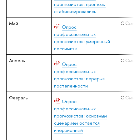
прогнозистов: прогнозы
стабилизировались
Май
С.Смирн
Опрос
профессиональных
прогнозистов: умеренный
пессимизм
Апрель
С.Смирн
Опрос
профессиональных
прогнозистов: перерыв
постепенности
Февраль
С.Смирн
Опрос
профессиональных
прогнозистов: основным
сценарием остается
инерционный