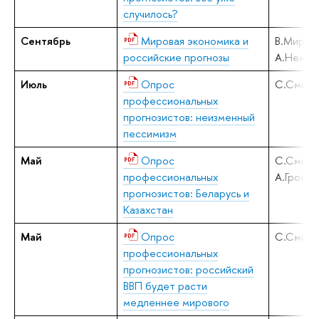
случилось?
Сентябрь
Мировая экономика и
В.Мирон
российские прогнозы
А.Немчи
Июль
Опрос
С.Смирн
профессиональных
прогнозистов: неизменный
пессимизм
Май
Опрос
С.Смирн
профессиональных
А.Громов
прогнозистов: Беларусь и
Казахстан
Май
Опрос
С.Смирн
профессиональных
прогнозистов: российский
ВВП будет расти
медленнее мирового