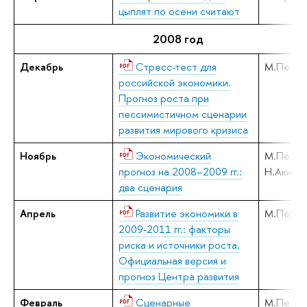
цыплят по осени считают
2008 год
Декабрь
Стресс-тест для
М.Петро
российской экономики.
Прогноз роста при
пессимистичном сценарии
развития мирового кризиса
Ноябрь
Экономический
М.Петро
прогноз на 2008–2009 гг.:
Н.Акинд
два сценария
Апрель
Развитие экономики в
М.Петро
2009-2011 гг.: факторы
риска и источники роста.
Официальная версия и
прогноз Центра развития
Февраль
Сценарные
М.Петро