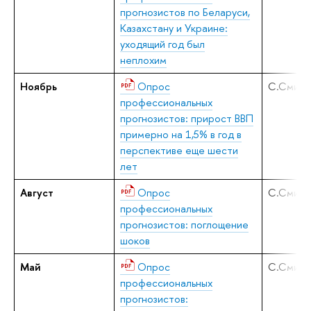
прогнозистов по Беларуси,
Казахстану и Украине:
уходящий год был
неплохим
Ноябрь
Опрос
С.Смирн
профессиональных
прогнозистов: прирост ВВП
примерно на 1,5% в год в
перспективе еще шести
лет
Август
Опрос
С.Смирн
профессиональных
прогнозистов: поглощение
шоков
Май
Опрос
С.Смирн
профессиональных
прогнозистов: