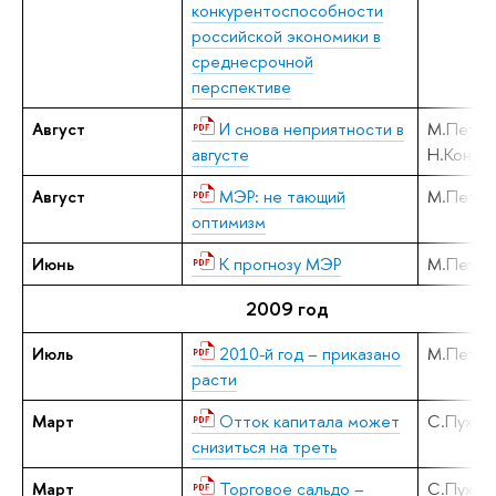
конкурентоспособности
российской экономики в
среднесрочной
перспективе
Август
И снова неприятности в
М.Петро
августе
Н.Кондр
Август
МЭР: не тающий
М.Петро
оптимизм
Июнь
К прогнозу МЭР
М.Петро
2009 год
Июль
2010-й год – приказано
М.Петро
расти
Март
Отток капитала может
С.Пухов
снизиться на треть
Март
Торговое сальдо –
С.Пухов