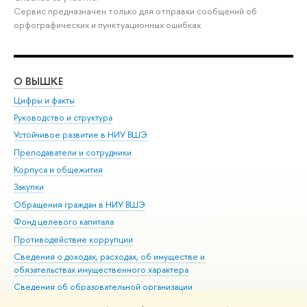
Сервис предназначен только для отправки сообщений об
орфографических и пунктуационных ошибках.
О ВЫШКЕ
ОБ
Цифры и факты
Ли
Руководство и структура
Дов
Устойчивое развитие в НИУ ВШЭ
Ол
Преподаватели и сотрудники
При
Корпуса и общежития
Вы
Закупки
При
Обращения граждан в НИУ ВШЭ
Ас
Фонд целевого капитала
До
Противодействие коррупции
Цен
Сведения о доходах, расходах, об имуществе и
Би
обязательствах имущественного характера
Об
Сведения об образовательной организации
Обр
Людям с ограниченными возможностями здоровья