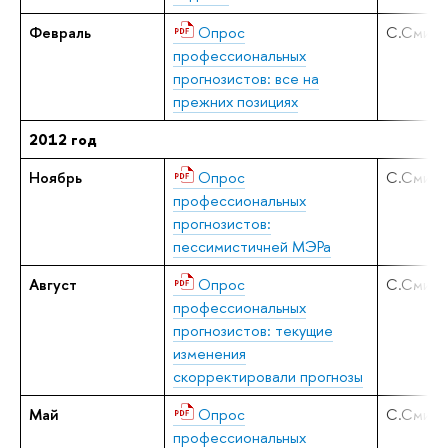
Февраль
Опрос
С.Смирн
профессиональных
прогнозистов: все на
прежних позициях
2012 год
Ноябрь
Опрос
С.Смирн
профессиональных
прогнозистов:
пессимистичней МЭРа
Август
Опрос
С.Смирн
профессиональных
прогнозистов: текущие
изменения
скорректировали прогнозы
Май
Опрос
С.Смирн
профессиональных