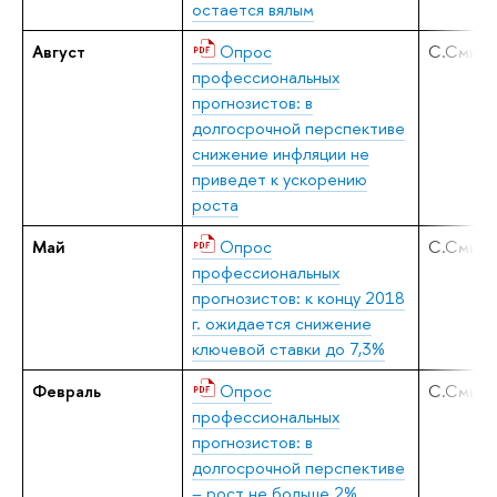
остается вялым
Август
Опрос
С.Смирн
профессиональных
прогнозистов: в
долгосрочной перспективе
снижение инфляции не
приведет к ускорению
роста
Май
Опрос
С.Смирн
профессиональных
прогнозистов: к концу 2018
г. ожидается снижение
ключевой ставки до 7,3%
Февраль
Опрос
С.Смирн
профессиональных
прогнозистов: в
долгосрочной перспективе
– рост не больше 2%