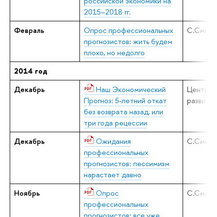
российской экономики на
2015–2018 гг.
Февраль
Опрос профессиональных
С.Смирн
прогнозистов: жить будем
плохо, но недолго
2014 год
Декабрь
Наш Экономический
Центр
Прогноз: 5-летний откат
развития
без возврата назад, или
три года рецессии
Декабрь
Ожидания
С.Смирн
профессиональных
прогнозистов: пессимизм
нарастает давно
Ноябрь
Опрос
С.Смирн
профессиональных
прогнозистов: все уже