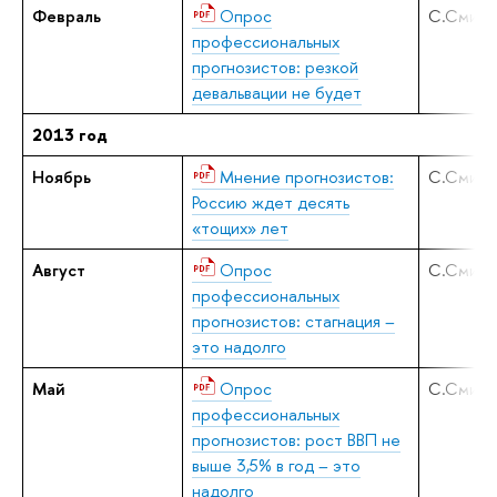
Февраль
Опрос
С.Смирн
профессиональных
прогнозистов: резкой
девальвации не будет
2013 год
Ноябрь
Мнение прогнозистов:
С.Смирн
Россию ждет десять
«тощих» лет
Август
Опрос
С.Смирн
профессиональных
прогнозистов: стагнация –
это надолго
Май
Опрос
С.Смирн
профессиональных
прогнозистов: рост ВВП не
выше 3,5% в год – это
надолго