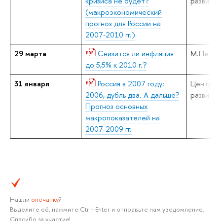
кризиса не будет?
развития
(макроэкономический
прогноз для России на
2007-2010 гг.)
29 марта
Снизится ли инфляция
М.Петро
до 5,5% к 2010 г.?
31 января
Россия в 2007 году:
Центр
2006, дубль два. А дальше?
развития
Прогноз основных
макропоказателей на
2007-2009 гг.
Нашли
опечатку
?
Выделите её, нажмите Ctrl+Enter и отправьте нам уведомление.
Спасибо за участие!