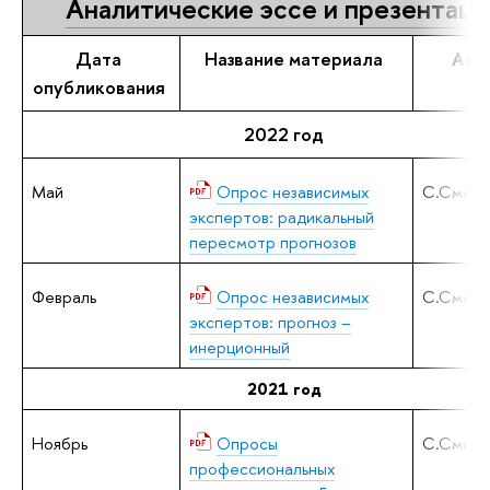
Аналитические эссе и презентаци
Дата
Название материала
Авт
опубликования
2022 год
Май
Опрос независимых
С.Смирн
экспертов: радикальный
пересмотр прогнозов
Февраль
Опрос независимых
С.Смирн
экспертов: прогноз –
инерционный
2021 год
Ноябрь
Опросы
С.Смирн
профессиональных