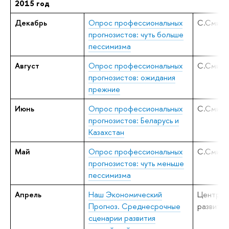
2015 год
Декабрь
Опрос профессиональных
С.Смирн
прогнозистов: чуть больше
пессимизма
Август
Опрос профессиональных
С.Смирн
прогнозистов: ожидания
прежние
Июнь
Опрос профессиональных
С.Смирн
прогнозистов: Беларусь и
Казахстан
Май
Опрос профессиональных
С.Смирн
прогнозистов: чуть меньше
пессимизма
Апрель
Наш Экономический
Центр
Прогноз. Среднесрочные
развития
сценарии развития