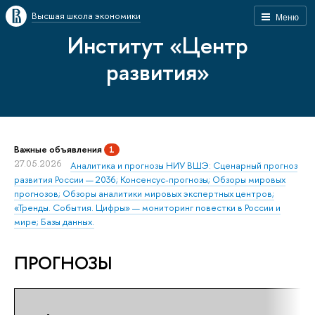
Высшая школа экономики
Меню
Институт «Центр
развития»
Важные объявления
1
27.05.2026
Аналитика и прогнозы НИУ ВШЭ: Сценарный прогноз
развития России — 2036; Консенсус-прогнозы; Обзоры мировых
прогнозов; Обзоры аналитики мировых экспертных центров;
«Тренды. События. Цифры» — мониторинг повестки в России и
мире; Базы данных.
ПРОГНОЗЫ