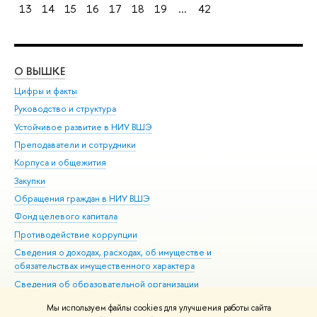
13
14
15
16
17
18
19
...
42
О ВЫШКЕ
ОБ
Цифры и факты
Ли
Руководство и структура
Дов
Устойчивое развитие в НИУ ВШЭ
Ол
Преподаватели и сотрудники
При
Корпуса и общежития
Вы
Закупки
При
Обращения граждан в НИУ ВШЭ
Ас
Фонд целевого капитала
До
Противодействие коррупции
Цен
Сведения о доходах, расходах, об имуществе и
Би
обязательствах имущественного характера
Об
Сведения об образовательной организации
Обр
Людям с ограниченными возможностями здоровья
Мы используем файлы cookies для улучшения работы сайта