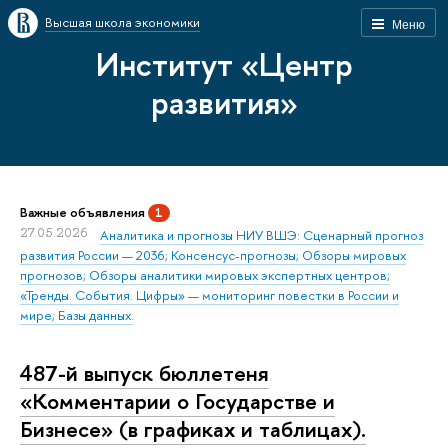
Высшая школа экономики
Меню
Институт «Центр
развития»
Важные объявления
1
27.05.2026
Аналитика и прогнозы НИУ ВШЭ: Сценарный прогноз
развития России — 2036; Консенсус-прогнозы; Обзоры мировых
прогнозов; Обзоры аналитики мировых экспертных центров;
«Тренды. События. Цифры» — мониторинг повестки в России и
мире; Базы данных.
487-й выпуск бюллетеня
«Комментарии о Государстве и
Бизнесе» (в графиках и таблицах).