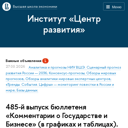
Высшая школа экономики
Меню
Институт «Центр
развития»
Важные объявления
1
27.05.2026
Аналитика и прогнозы НИУ ВШЭ: Сценарный прогноз
развития России — 2036; Консенсус-прогнозы; Обзоры мировых
прогнозов; Обзоры аналитики мировых экспертных центров;
«Тренды. События. Цифры» — мониторинг повестки в России и
мире; Базы данных.
485-й выпуск бюллетеня
«Комментарии о Государстве и
Бизнесе» (в графиках и таблицах).