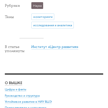
Рубрики
Наука
Темы
мониторинги
исследования и аналитика
Институт «Центр развития»
В статье
упомянуты
О ВЫШКЕ
ОБ
Цифры и факты
Ли
Руководство и структура
Дов
Устойчивое развитие в НИУ ВШЭ
Ол
Преподаватели и сотрудники
При