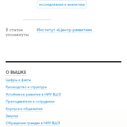
исследования и аналитика
Институт «Центр развития»
В статье
упомянуты
О ВЫШКЕ
ОБ
Цифры и факты
Ли
Руководство и структура
Дов
Устойчивое развитие в НИУ ВШЭ
Ол
Преподаватели и сотрудники
При
Корпуса и общежития
Вы
Закупки
При
Обращения граждан в НИУ ВШЭ
Ас