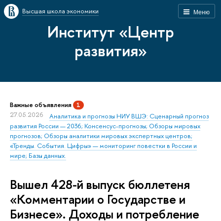
Высшая школа экономики
Меню
Институт «Центр
развития»
Важные объявления
1
27.05.2026
Аналитика и прогнозы НИУ ВШЭ: Сценарный прогноз
развития России — 2036; Консенсус-прогнозы; Обзоры мировых
прогнозов; Обзоры аналитики мировых экспертных центров;
«Тренды. События. Цифры» — мониторинг повестки в России и
мире; Базы данных.
Вышел 428-й выпуск бюллетеня
«Комментарии о Государстве и
Бизнесе». Доходы и потребление