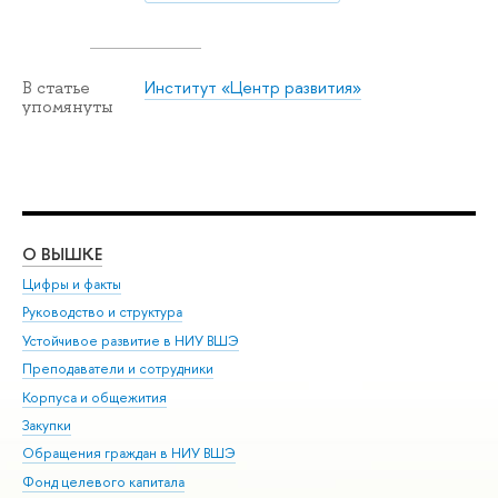
Институт «Центр развития»
В статье
упомянуты
О ВЫШКЕ
ОБ
Цифры и факты
Ли
Руководство и структура
Дов
Устойчивое развитие в НИУ ВШЭ
Ол
Преподаватели и сотрудники
При
Корпуса и общежития
Вы
Закупки
При
Обращения граждан в НИУ ВШЭ
Ас
Фонд целевого капитала
До