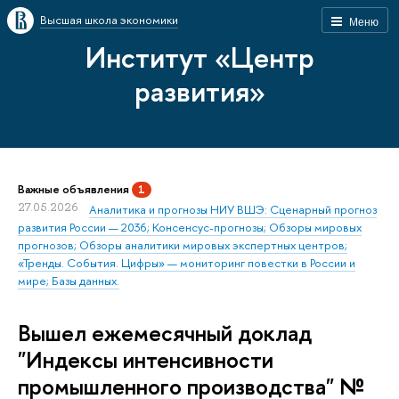
Высшая школа экономики
Меню
Институт «Центр
развития»
Важные объявления
1
27.05.2026
Аналитика и прогнозы НИУ ВШЭ: Сценарный прогноз
развития России — 2036; Консенсус-прогнозы; Обзоры мировых
прогнозов; Обзоры аналитики мировых экспертных центров;
«Тренды. События. Цифры» — мониторинг повестки в России и
мире; Базы данных.
Вышел ежемесячный доклад
"Индексы интенсивности
промышленного производства" №