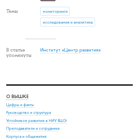
Темы
мониторинги
исследования и аналитика
Институт «Центр развития»
В статье
упомянуты
О ВЫШКЕ
ОБ
Цифры и факты
Ли
Руководство и структура
Дов
Устойчивое развитие в НИУ ВШЭ
Ол
Преподаватели и сотрудники
При
Корпуса и общежития
Вы