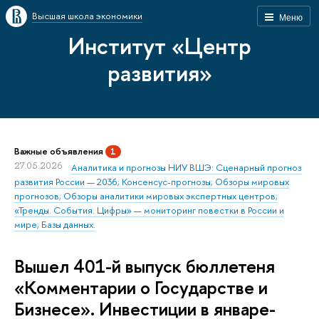
Высшая школа экономики
Меню
Институт «Центр
развития»
Важные объявления
1
27.05.2026
Аналитика и прогнозы НИУ ВШЭ: Сценарный прогноз
развития России — 2036; Консенсус-прогнозы; Обзоры мировых
прогнозов; Обзоры аналитики мировых экспертных центров;
«Тренды. События. Цифры» — мониторинг повестки в России и
мире; Базы данных.
Вышел 401-й выпуск бюллетеня
«Комментарии о Государстве и
Бизнесе». Инвестиции в январе-