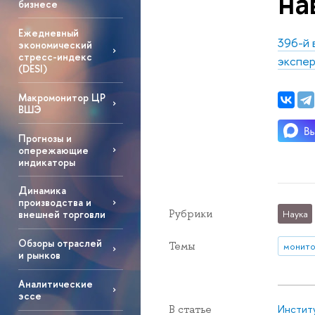
на
бизнесе
Ежедневный
396-й 
экономический
стресс-индекс
экспер
(DESI)
Макромонитор ЦР
ВШЭ
Прогнозы и
опережающие
индикаторы
Динамика
производства и
Рубрики
Наука
внешней торговли
Обзоры отраслей
Темы
монито
и рынков
Аналитические
эссе
Инстит
В статье