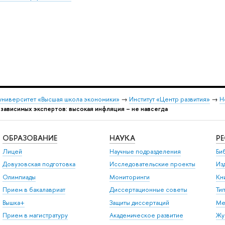
университет «Высшая школа экономики»
→
Институт «Центр развития»
→
Н
езависимых экспертов: высокая инфляция – не навсегда
ОБРАЗОВАНИЕ
НАУКА
Р
Лицей
Научные подразделения
Би
Довузовская подготовка
Исследовательские проекты
Из
Олимпиады
Мониторинги
Кн
Прием в бакалавриат
Диссертационные советы
Ти
Вышка+
Защиты диссертаций
Ме
Прием в магистратуру
Академическое развитие
Жу