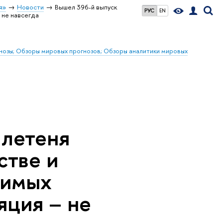
я»
Новости
Вышел 396-й выпуск
РУС
EN
 не навсегда
гнозы; Обзоры мировых прогнозов; Обзоры аналитики мировых
ллетеня
стве и
симых
яция – не