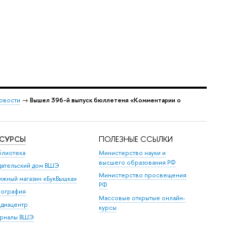
овости
→
Вышел 396-й выпуск бюллетеня «Комментарии о
ЕСУРСЫ
ПОЛЕЗНЫЕ ССЫЛКИ
блиотека
Министерство науки и
высшего образования РФ
дательский дом ВШЭ
Министерство просвещения
ижный магазин «БукВышка»
РФ
пография
Массовые открытые онлайн-
диацентр
курсы
рналы ВШЭ