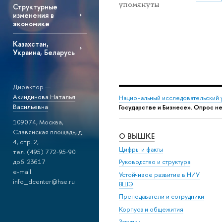
упомянуты
Структурные
изменения в
экономике
Казахстан,
Украина, Беларусь
Директор —
Акиндинова Наталья
Национальный исследовательский 
Васильевна
Государстве и Бизнесе». Опрос н
109074, Москва,
Славянская площадь, д.
О ВЫШКЕ
4, стр. 2,
Цифры и факты
тел. (495) 772-95-90
доб. 23617
Руководство и структура
e-mail:
Устойчивое развитие в НИУ
info_dcenter@hse.ru
ВШЭ
Преподаватели и сотрудники
Корпуса и общежития
Закупки