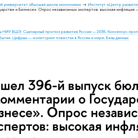
й университет «Высшая школа экономики»
Институт «Центр развити
арстве и Бизнесе». Опрос независимых экспертов: высокая инфляция –
ы НИУ ВШЭ: Сценарный прогноз развития России — 2036; Консенсус-про
бытия. Цифры» — мониторинг повестки в России и мире; Базы данных.
шел 396-й выпуск бю
омментарии о Государ
знесе». Опрос незави
спертов: высокая инфл