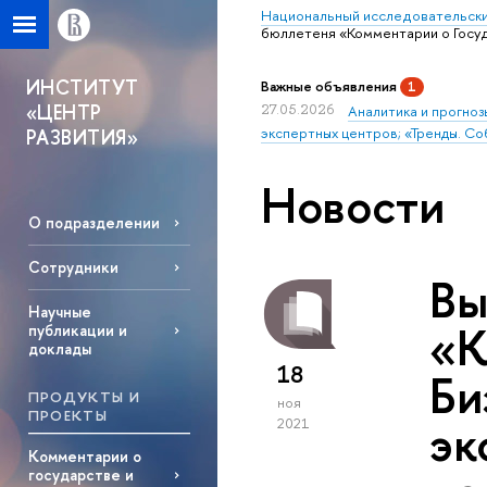
Национальный исследовательски
бюллетеня «Комментарии о Госуд
ИНСТИТУТ
Важные объявления
1
«ЦЕНТР
27.05.2026
Аналитика и прогноз
экспертных центров; «Тренды. Со
РАЗВИТИЯ»
Новости
О подразделении
Сотрудники
Вы
Научные
«К
публикации и
доклады
18
Би
ПРОДУКТЫ И
ноя
ПРОЕКТЫ
эк
2021
Комментарии о
государстве и