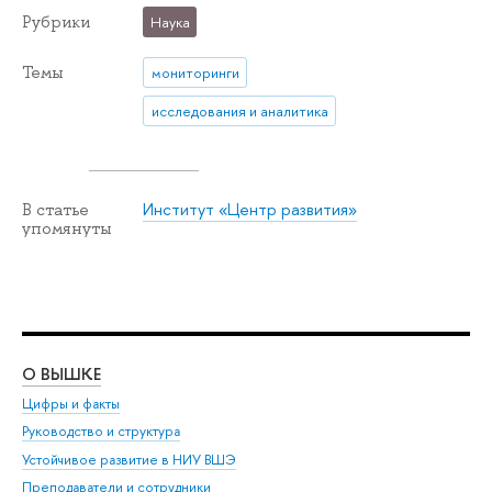
Рубрики
Наука
Темы
мониторинги
исследования и аналитика
Институт «Центр развития»
В статье
упомянуты
О ВЫШКЕ
ОБ
Цифры и факты
Ли
Руководство и структура
Дов
Устойчивое развитие в НИУ ВШЭ
Ол
Преподаватели и сотрудники
При