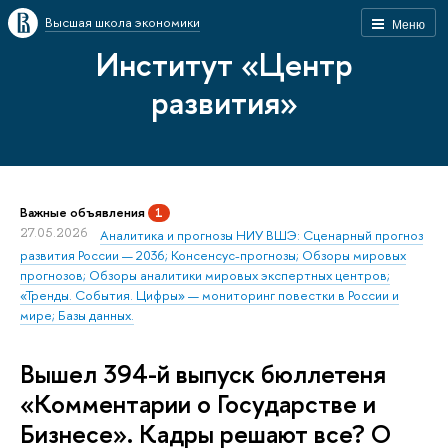
Высшая школа экономики
Меню
Институт «Центр
развития»
Важные объявления
1
27.05.2026
Аналитика и прогнозы НИУ ВШЭ: Сценарный прогноз
развития России — 2036; Консенсус-прогнозы; Обзоры мировых
прогнозов; Обзоры аналитики мировых экспертных центров;
«Тренды. События. Цифры» — мониторинг повестки в России и
мире; Базы данных.
Вышел 394-й выпуск бюллетеня
«Комментарии о Государстве и
Бизнесе». Кадры решают все? О