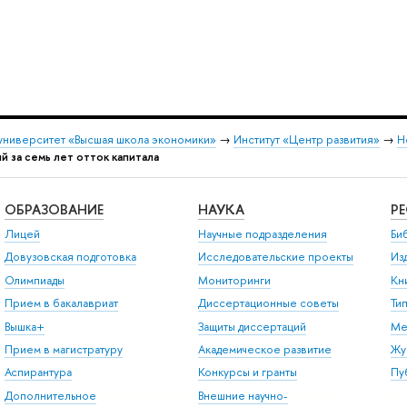
университет «Высшая школа экономики»
→
Институт «Центр развития»
→
Н
й за семь лет отток капитала
ОБРАЗОВАНИЕ
НАУКА
Р
Лицей
Научные подразделения
Би
Довузовская подготовка
Исследовательские проекты
Из
Олимпиады
Мониторинги
Кн
Прием в бакалавриат
Диссертационные советы
Ти
Вышка+
Защиты диссертаций
Ме
Прием в магистратуру
Академическое развитие
Жу
Аспирантура
Конкурсы и гранты
Пу
Дополнительное
Внешние научно-