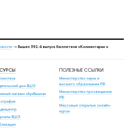
овости
→
Вышел 391-й выпуск бюллетеня «Комментарии о
ЕСУРСЫ
ПОЛЕЗНЫЕ ССЫЛКИ
блиотека
Министерство науки и
высшего образования РФ
дательский дом ВШЭ
Министерство просвещения
ижный магазин «БукВышка»
РФ
пография
Массовые открытые онлайн-
диацентр
курсы
рналы ВШЭ
бликации