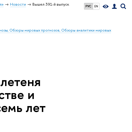
я»
Новости
Вышел 391-й выпуск
РУС
EN
гнозы; Обзоры мировых прогнозов; Обзоры аналитики мировых
ллетеня
стве и
семь лет