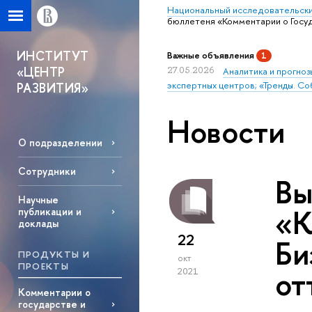
Национальный исследовательски
бюллетеня «Комментарии о Госуд
ИНСТИТУТ
Важные объявления
1
«ЦЕНТР
27.05.2026
Аналитика и прогноз
экспертных центров; «Тренды. Со
РАЗВИТИЯ»
Новости
О подразделении
Сотрудники
Вы
Научные
«К
публикации и
доклады
22
Би
ПРОДУКТЫ И
окт
ПРОЕКТЫ
от
2021
Комментарии о
государстве и