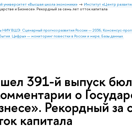
й университет «Высшая школа экономики»
Институт «Центр развити
арстве и Бизнесе». Рекордный за семь лет отток капитала
ы НИУ ВШЭ: Сценарный прогноз развития России — 2036; Консенсус-про
бытия. Цифры» — мониторинг повестки в России и мире; Базы данных.
шел 391-й выпуск бю
омментарии о Государ
знесе». Рекордный за 
ток капитала