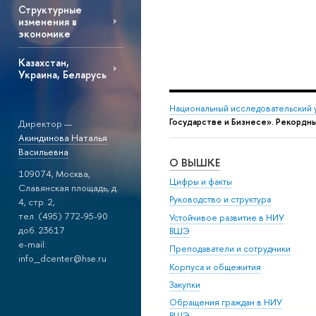
Структурные
изменения в
экономике
Казахстан,
Украина, Беларусь
Национальный исследовательский 
Государстве и Бизнесе». Рекордны
Директор —
Акиндинова Наталья
Васильевна
О ВЫШКЕ
109074, Москва,
Цифры и факты
Славянская площадь, д.
Руководство и структура
4, стр. 2,
тел. (495) 772-95-90
Устойчивое развитие в НИУ
доб. 23617
ВШЭ
e-mail:
Преподаватели и сотрудники
info_dcenter@hse.ru
Корпуса и общежития
Закупки
Обращения граждан в НИУ
ВШЭ