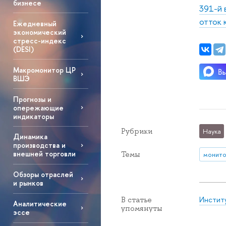
бизнесе
391-й 
отток 
Ежедневный
экономический
стресс-индекс
(DESI)
Макромонитор ЦР
ВШЭ
Прогнозы и
опережающие
индикаторы
Рубрики
Наука
Динамика
производства и
внешней торговли
Темы
монито
Обзоры отраслей
и рынков
Инстит
В статье
Аналитические
упомянуты
эссе