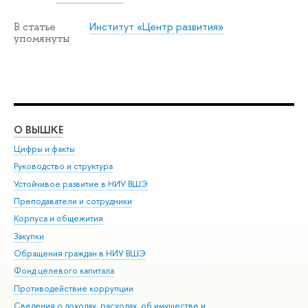
Институт «Центр развития»
В статье
упомянуты
О ВЫШКЕ
ОБ
Цифры и факты
Ли
Руководство и структура
Дов
Устойчивое развитие в НИУ ВШЭ
Ол
Преподаватели и сотрудники
При
Корпуса и общежития
Вы
Закупки
При
Обращения граждан в НИУ ВШЭ
Ас
Фонд целевого капитала
До
Противодействие коррупции
Цен
Сведения о доходах, расходах, об имуществе и
Би