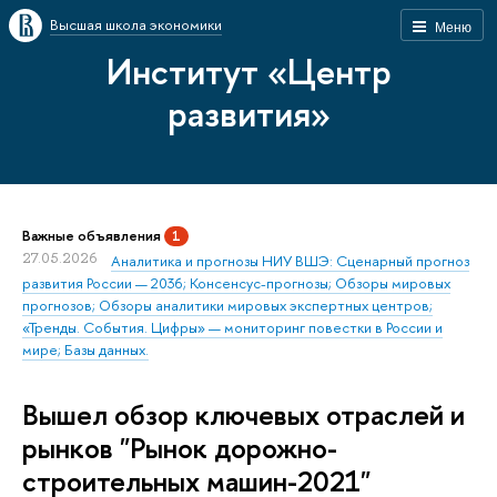
Высшая школа экономики
Меню
Институт «Центр
развития»
Важные объявления
1
27.05.2026
Аналитика и прогнозы НИУ ВШЭ: Сценарный прогноз
развития России — 2036; Консенсус-прогнозы; Обзоры мировых
прогнозов; Обзоры аналитики мировых экспертных центров;
«Тренды. События. Цифры» — мониторинг повестки в России и
мире; Базы данных.
Вышел обзор ключевых отраслей и
рынков "Рынок дорожно-
строительных машин-2021"