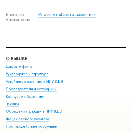
Институт «Центр развития»
В статье
упомянуты
О ВЫШКЕ
ОБ
Цифры и факты
Ли
Руководство и структура
Дов
Устойчивое развитие в НИУ ВШЭ
Ол
Преподаватели и сотрудники
При
Корпуса и общежития
Вы
Закупки
При
Обращения граждан в НИУ ВШЭ
Ас
Фонд целевого капитала
До
Противодействие коррупции
Цен