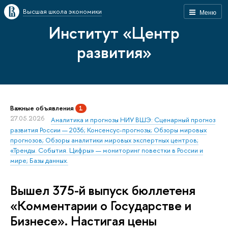
Высшая школа экономики
Меню
Институт «Центр
развития»
Важные объявления
1
27.05.2026
Аналитика и прогнозы НИУ ВШЭ: Сценарный прогноз
развития России — 2036; Консенсус-прогнозы; Обзоры мировых
прогнозов; Обзоры аналитики мировых экспертных центров;
«Тренды. События. Цифры» — мониторинг повестки в России и
мире; Базы данных.
Вышел 375-й выпуск бюллетеня
«Комментарии о Государстве и
Бизнесе». Настигая цены