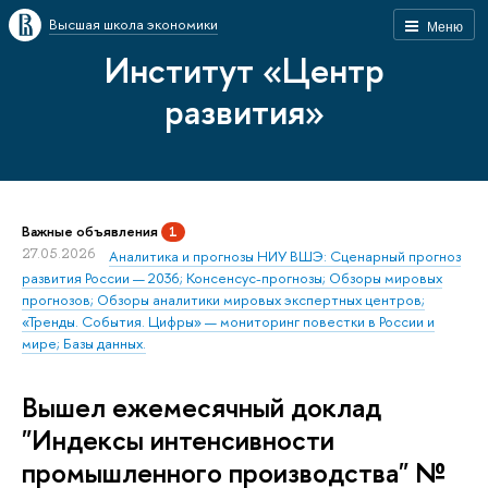
Высшая школа экономики
Меню
Институт «Центр
развития»
Важные объявления
1
27.05.2026
Аналитика и прогнозы НИУ ВШЭ: Сценарный прогноз
развития России — 2036; Консенсус-прогнозы; Обзоры мировых
прогнозов; Обзоры аналитики мировых экспертных центров;
«Тренды. События. Цифры» — мониторинг повестки в России и
мире; Базы данных.
Вышел ежемесячный доклад
"Индексы интенсивности
промышленного производства" №