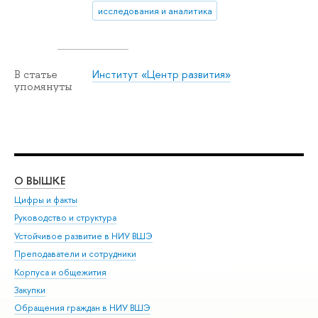
исследования и аналитика
Институт «Центр развития»
В статье
упомянуты
О ВЫШКЕ
ОБ
Цифры и факты
Ли
Руководство и структура
Дов
Устойчивое развитие в НИУ ВШЭ
Ол
Преподаватели и сотрудники
При
Корпуса и общежития
Вы
Закупки
При
Обращения граждан в НИУ ВШЭ
Ас