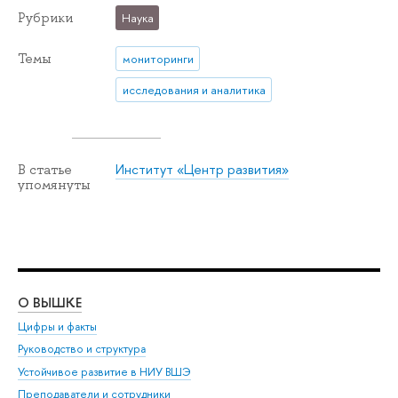
Рубрики
Наука
Темы
мониторинги
исследования и аналитика
Институт «Центр развития»
В статье
упомянуты
О ВЫШКЕ
ОБ
Цифры и факты
Ли
Руководство и структура
Дов
Устойчивое развитие в НИУ ВШЭ
Ол
Преподаватели и сотрудники
При