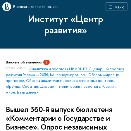
Высшая школа экономики
Меню
Институт «Центр
развития»
Важные объявления
1
27.05.2026
Аналитика и прогнозы НИУ ВШЭ: Сценарный прогноз
развития России — 2036; Консенсус-прогнозы; Обзоры мировых
прогнозов; Обзоры аналитики мировых экспертных центров;
«Тренды. События. Цифры» — мониторинг повестки в России и
мире; Базы данных.
Вышел 360-й выпуск бюллетеня
«Комментарии о Государстве и
Бизнесе». Опрос независимых