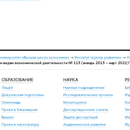
университет «Высшая школа экономики»
→
Институт «Центр развития»
→
Н
вым видам экономической деятельности № 113 (январь 2013 – март 2021)
ОБРАЗОВАНИЕ
НАУКА
Р
Лицей
Научные подразделения
Би
Довузовская подготовка
Исследовательские проекты
Из
Олимпиады
Мониторинги
Кн
Прием в бакалавриат
Диссертационные советы
Ти
Вышка+
Защиты диссертаций
Ме
Прием в магистратуру
Академическое развитие
Жу