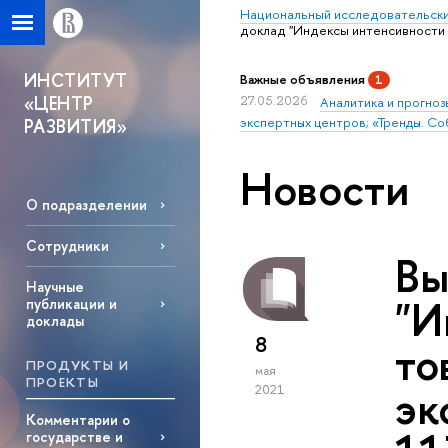
Национальный исследовательски
доклад "Индексы интенсивности 
ИНСТИТУТ
Важные объявления
1
«ЦЕНТР
27.05.2026
Аналитика и прогноз
экспертных центров; «Тренды. Со
РАЗВИТИЯ»
Новости
О подразделении
Сотрудники
Вы
Научные
"И
публикации и
доклады
8
то
ПРОДУКТЫ И
мая
ПРОЕКТЫ
эк
2021
Комментарии о
государстве и