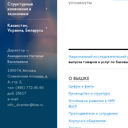
упомянуты
Структурные
изменения в
экономике
Казахстан,
Украина, Беларусь
Директор —
Акиндинова Наталья
Национальный исследовательский 
Васильевна
выпуска товаров и услуг по базо
109074, Москва,
Славянская площадь, д.
О ВЫШКЕ
4, стр. 2,
Цифры и факты
тел. (495) 772-95-90
доб. 23617
Руководство и структура
e-mail:
Устойчивое развитие в НИУ
info_dcenter@hse.ru
ВШЭ
Преподаватели и сотрудники
Корпуса и общежития
Закупки