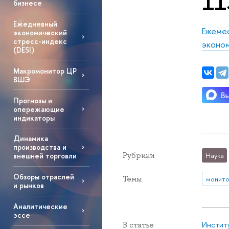
11
бизнесе
Ежедневный
Ежемес
экономический
стресс-индекс
эконом
(DESI)
Макромонитор ЦР
ВШЭ
Прогнозы и
опережающие
индикаторы
Динамика
производства и
Рубрики
Наука
внешней торговли
Обзоры отраслей
Темы
монито
и рынков
Аналитические
эссе
Инстит
В статье