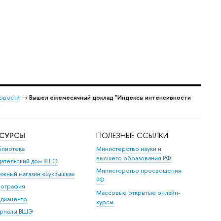
овости
→
Вышел ежемесячный доклад "Индексы интенсивности
"
ЕСУРСЫ
ПОЛЕЗНЫЕ ССЫЛКИ
блиотека
Министерство науки и
высшего образования РФ
дательский дом ВШЭ
Министерство просвещения
ижный магазин «БукВышка»
РФ
пография
Массовые открытые онлайн-
диацентр
курсы
рналы ВШЭ