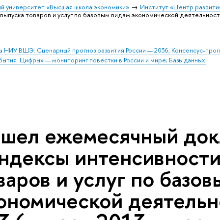
й университет «Высшая школа экономики»
Институт «Центр развити
выпуска товаров и услуг по базовым видам экономической деятельност
ы НИУ ВШЭ: Сценарный прогноз развития России — 2036; Консенсус-про
бытия. Цифры» — мониторинг повестки в России и мире; Базы данных.
шел ежемесячный док
ндексы интенсивности
варов и услуг по базо
ономической деятель