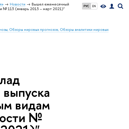
я»
Новости
Вышел ежемесячный
РУС
EN
и № 113 (январь 2013 – март 2021)"
гнозы; Обзоры мировых прогнозов; Обзоры аналитики мировых
лад
 выпуска
вым видам
ности №