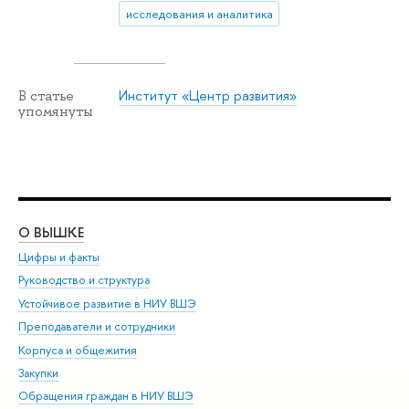
исследования и аналитика
Институт «Центр развития»
В статье
упомянуты
О ВЫШКЕ
ОБ
Цифры и факты
Ли
Руководство и структура
Дов
Устойчивое развитие в НИУ ВШЭ
Ол
Преподаватели и сотрудники
При
Корпуса и общежития
Вы
Закупки
При
Обращения граждан в НИУ ВШЭ
Ас