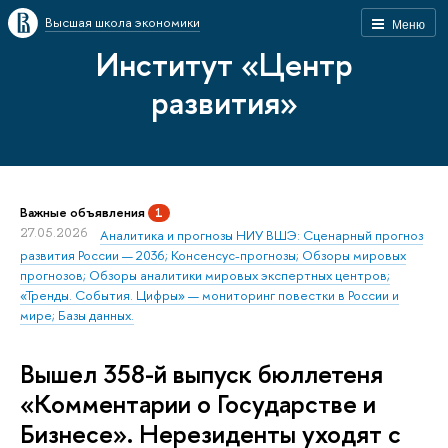
Высшая школа экономики
Меню
Институт «Центр
развития»
Важные объявления
1
27.05.2026
Аналитика и прогнозы НИУ ВШЭ: Сценарный прогноз
развития России — 2036; Консенсус-прогнозы; Обзоры мировых
прогнозов; Обзоры аналитики мировых экспертных центров;
«Тренды. События. Цифры» — мониторинг повестки в России и
мире; Базы данных.
Вышел 358-й выпуск бюллетеня
«Комментарии о Государстве и
Бизнесе». Нерезиденты уходят с