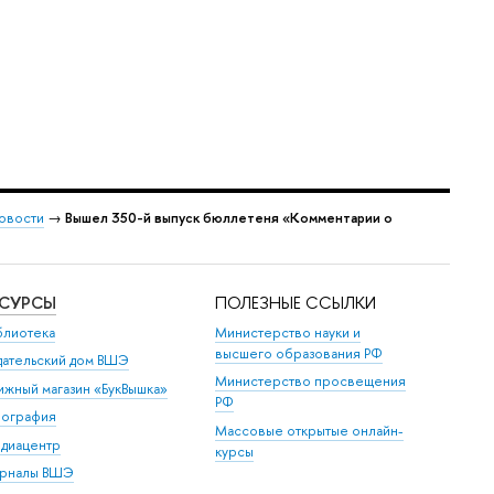
овости
→
Вышел 350-й выпуск бюллетеня «Комментарии о
ЕСУРСЫ
ПОЛЕЗНЫЕ ССЫЛКИ
блиотека
Министерство науки и
высшего образования РФ
дательский дом ВШЭ
Министерство просвещения
ижный магазин «БукВышка»
РФ
пография
Массовые открытые онлайн-
диацентр
курсы
рналы ВШЭ