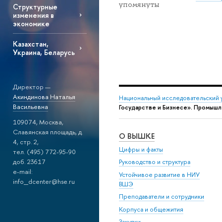
упомянуты
Структурные
изменения в
экономике
Казахстан,
Украина, Беларусь
Директор —
Акиндинова Наталья
Национальный исследовательский 
Васильевна
Государстве и Бизнесе». Промышле
109074, Москва,
Славянская площадь, д.
О ВЫШКЕ
4, стр. 2,
Цифры и факты
тел. (495) 772-95-90
доб. 23617
Руководство и структура
e-mail:
Устойчивое развитие в НИУ
info_dcenter@hse.ru
ВШЭ
Преподаватели и сотрудники
Корпуса и общежития
Закупки