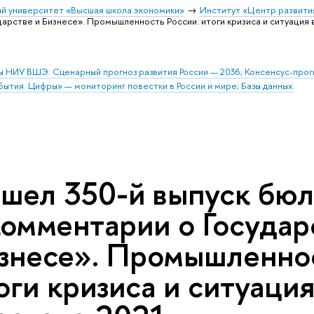
й университет «Высшая школа экономики»
Институт «Центр развити
рстве и Бизнесе». Промышленность России: итоги кризиса и ситуация в
ы НИУ ВШЭ: Сценарный прогноз развития России — 2036; Консенсус-про
бытия. Цифры» — мониторинг повестки в России и мире; Базы данных.
шел 350-й выпуск бю
омментарии о Государ
знесе». Промышленнос
оги кризиса и ситуаци