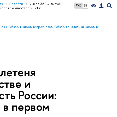
я»
Новости
Вышел 350-й выпуск
РУС
EN
 первом квартале 2021 г.
гнозы; Обзоры мировых прогнозов; Обзоры аналитики мировых
ллетеня
стве и
ть России:
я в первом