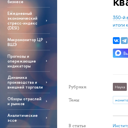
кв
бизнесе
Ежедневный
350-й 
экономический
стресс-индекс
итоги 
(DESI)
Макромонитор ЦР
ВШЭ
Прогнозы и
опережающие
индикаторы
Динамика
производства и
Рубрики
Наука
внешней торговли
Обзоры отраслей
Темы
монито
и рынков
Аналитические
эссе
Инстит
В статье