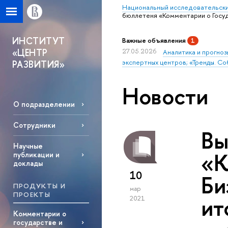
Национальный исследовательски
бюллетеня «Комментарии о Госуда
ИНСТИТУТ
Важные объявления
1
«ЦЕНТР
27.05.2026
Аналитика и прогноз
экспертных центров; «Тренды. Со
РАЗВИТИЯ»
Новости
О подразделении
Сотрудники
Вы
Научные
«К
публикации и
доклады
10
Би
ПРОДУКТЫ И
мар
ПРОЕКТЫ
ит
2021
Комментарии о
государстве и