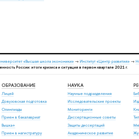
университет «Высшая школа экономики»
→
Институт «Центр развития»
→
Н
нность России: итоги кризиса и ситуация в первом квартале 2021 г.
ОБРАЗОВАНИЕ
НАУКА
Р
Лицей
Научные подразделения
Би
Довузовская подготовка
Исследовательские проекты
Из
Олимпиады
Мониторинги
Кн
Прием в бакалавриат
Диссертационные советы
Ти
Вышка+
Защиты диссертаций
Ме
Прием в магистратуру
Академическое развитие
Жу