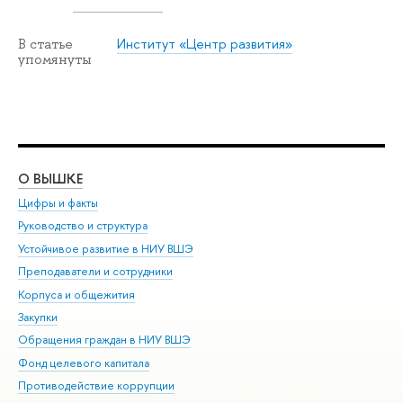
Институт «Центр развития»
В статье
упомянуты
О ВЫШКЕ
ОБ
Цифры и факты
Ли
Руководство и структура
Дов
Устойчивое развитие в НИУ ВШЭ
Ол
Преподаватели и сотрудники
При
Корпуса и общежития
Вы
Закупки
При
Обращения граждан в НИУ ВШЭ
Ас
Фонд целевого капитала
До
Противодействие коррупции
Цен