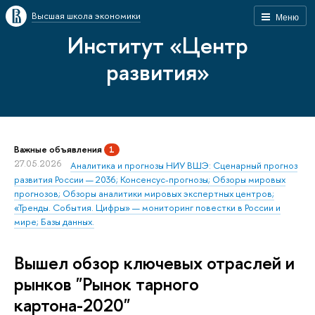
Высшая школа экономики
Меню
Институт «Центр
развития»
Важные объявления
1
27.05.2026
Аналитика и прогнозы НИУ ВШЭ: Сценарный прогноз
развития России — 2036; Консенсус-прогнозы; Обзоры мировых
прогнозов; Обзоры аналитики мировых экспертных центров;
«Тренды. События. Цифры» — мониторинг повестки в России и
мире; Базы данных.
Вышел обзор ключевых отраслей и
рынков "Рынок тарного
картона-2020"