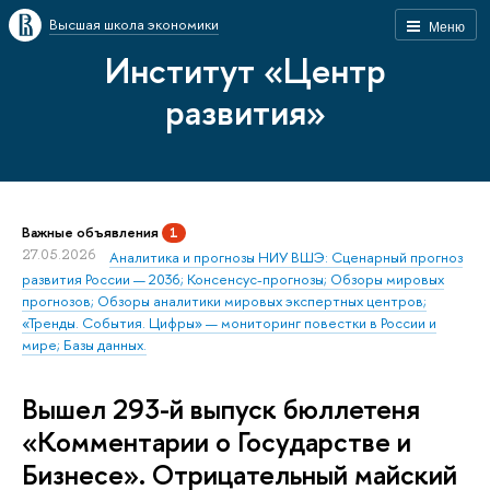
Высшая школа экономики
Меню
Институт «Центр
развития»
Важные объявления
1
27.05.2026
Аналитика и прогнозы НИУ ВШЭ: Сценарный прогноз
развития России — 2036; Консенсус-прогнозы; Обзоры мировых
прогнозов; Обзоры аналитики мировых экспертных центров;
«Тренды. События. Цифры» — мониторинг повестки в России и
мире; Базы данных.
Вышел 293-й выпуск бюллетеня
«Комментарии о Государстве и
Бизнесе». Отрицательный майский