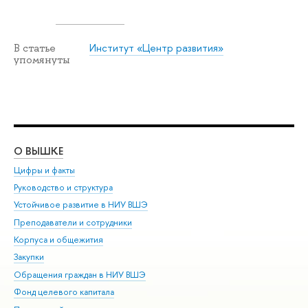
Институт «Центр развития»
В статье
упомянуты
О ВЫШКЕ
ОБ
Цифры и факты
Ли
Руководство и структура
Дов
Устойчивое развитие в НИУ ВШЭ
Ол
Преподаватели и сотрудники
При
Корпуса и общежития
Вы
Закупки
При
Обращения граждан в НИУ ВШЭ
Ас
Фонд целевого капитала
До