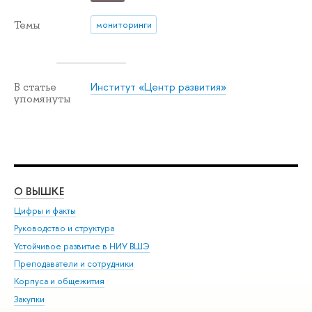
Темы
мониторинги
Институт «Центр развития»
В статье
упомянуты
О ВЫШКЕ
ОБ
Цифры и факты
Ли
Руководство и структура
Дов
Устойчивое развитие в НИУ ВШЭ
Ол
Преподаватели и сотрудники
При
Корпуса и общежития
Вы
Закупки
При