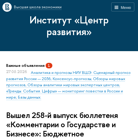
Высшая школа экономики
Меню
Институт «Центр
развития»
Важные объявления
1
27.05.2026
Аналитика и прогнозы НИУ ВШЭ: Сценарный прогноз
развития России — 2036; Консенсус-прогнозы; Обзоры мировых
прогнозов; Обзоры аналитики мировых экспертных центров;
«Тренды. События. Цифры» — мониторинг повестки в России и
мире; Базы данных.
Вышел 258-й выпуск бюллетеня
«Комментарии о Государстве и
Бизнесе»: Бюджетное