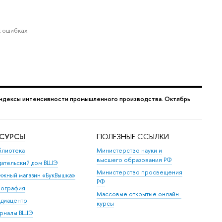
 ошибках.
ндексы интенсивности промышленного производства. Октябрь
ЕСУРСЫ
ПОЛЕЗНЫЕ ССЫЛКИ
блиотека
Министерство науки и
высшего образования РФ
дательский дом ВШЭ
Министерство просвещения
ижный магазин «БукВышка»
РФ
пография
Массовые открытые онлайн-
диацентр
курсы
рналы ВШЭ