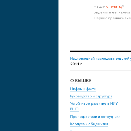
Нашли
опечатку
?
Выделите её, нажмит
Сервис предназначе
Национальный исследовательский 
2011 г.
О ВЫШКЕ
Цифры и факты
Руководство и структура
Устойчивое развитие в НИУ
ВШЭ
Преподаватели и сотрудники
Корпуса и общежития