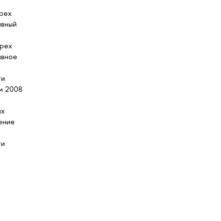
рех
ывный
трех
ывное
ти
м 2008
их
ение
ти