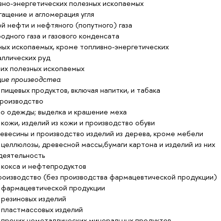
вно-энергетических полезных ископаемых
ащение и агломерация угля
 нефти и нефтяного (попутного) газа
дного газа и газового конденсата
ных ископаемых, кроме топливно-энергетических
ллических руд
х полезных ископаемых
е производства
пищевых продуктов, включая напитки, и табака
производство
 одежды; выделка и крашение меха
кожи, изделий из кожи и производство обуви
евесины и производство изделий из дерева, кроме мебели
целлюлозы, древесной массы,бумаги картона и изделий из них
деятельность
 кокса и нефтепродуктов
роизводство (без производства фармацевтической продукции)
 фармацевтической продукции
 резиновых изделий
 пластмассовых изделий
 прочих неметаллических минеральных продуктов