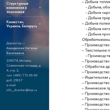
– Добыча топли
Структурные
- Добыча, обог
изменения в
экономике
- Добыча сырой
- Добыча приро
Казахстан,
– Добыча полез
Украина, Беларусь
- Добыча мета
- Добыча прочи
Обрабатывающи
Директор —
– Производство 
Акиндинова Наталья
– Текстильное 
Васильевна
- Производство
109074, Москва,
– Производство 
Славянская площадь, д.
– Обработка др
4, стр. 2,
– Производство 
тел. (495) 772-95-90
– Издательская 
доб. 23617
– Производство
e-mail:
– Химическое п
info_dcenter@hse.ru
– Производство
– Производство
– Производство
– Производство