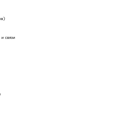
ов)
и связи
ы