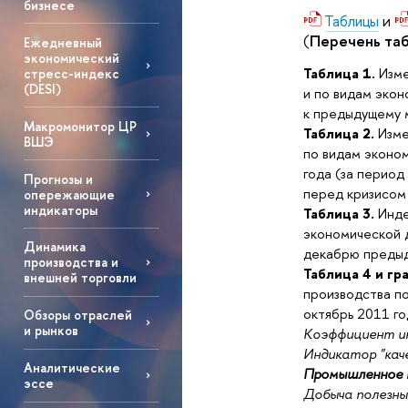
бизнесе
и
Таблицы
(
Перечень таб
Ежедневный
экономический
Таблица 1.
Изме
стресс-индекс
(DESI)
и по видам экон
к предыдущему 
Макромонитор ЦР
Таблица 2.
Изме
ВШЭ
по видам эконом
года (за период
Прогнозы и
перед кризисом 
опережающие
индикаторы
Таблица 3.
Инде
экономической де
Динамика
декабрю предыду
производства и
Таблица 4 и гр
внешней торговли
производства по
октябрь 2011 го
Обзоры отраслей
и рынков
Коэффициент ин
Индикатор "кач
Аналитические
Промышленное п
эссе
Добыча полезны