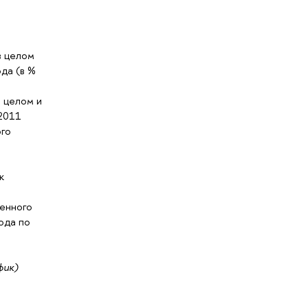
в целом
да (в %
 целом и
 2011
ого
к
енного
ода по
фик)