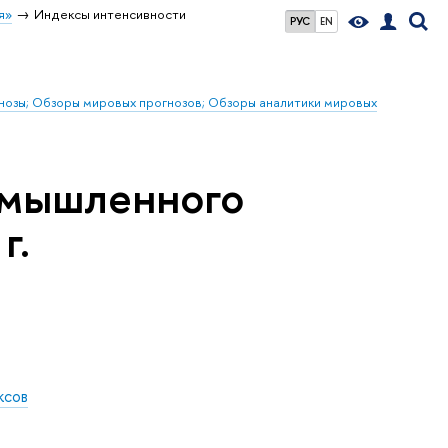
я»
Индексы интенсивности
РУС
EN
гнозы; Обзоры мировых прогнозов; Обзоры аналитики мировых
омышленного
г.
ксов