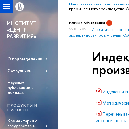
Национальный исследовательски
промышленного производства. Ок
ИНСТИТУТ
Важные объявления
1
«ЦЕНТР
27.05.2026
Аналитика и прогноз
экспертных центров; «Тренды. Со
РАЗВИТИЯ»
Индек
О подразделении
произв
Сотрудники
Научные
публикации и
Индексы инт
доклады
Методически
ПРОДУКТЫ И
ПРОЕКТЫ
Перечень ва
интенсивности 
Комментарии о
государстве и