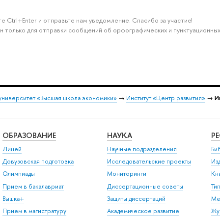
е Ctrl+Enter и отправьте нам уведомление. Спасибо за участие!
н только для отправки сообщений об орфографических и пунктуационных
университет «Высшая школа экономики»
→
Институт «Центр развития»
→
И
ОБРАЗОВАНИЕ
НАУКА
Р
Лицей
Научные подразделения
Би
Довузовская подготовка
Исследовательские проекты
Из
Олимпиады
Мониторинги
Кн
Прием в бакалавриат
Диссертационные советы
Ти
Вышка+
Защиты диссертаций
Ме
Прием в магистратуру
Академическое развитие
Жу