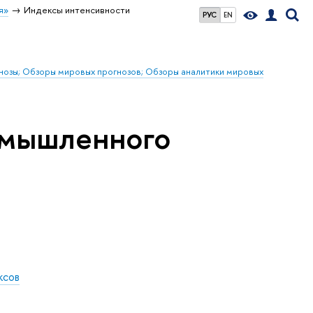
я»
Индексы интенсивности
РУС
EN
гнозы; Обзоры мировых прогнозов; Обзоры аналитики мировых
омышленного
ксов