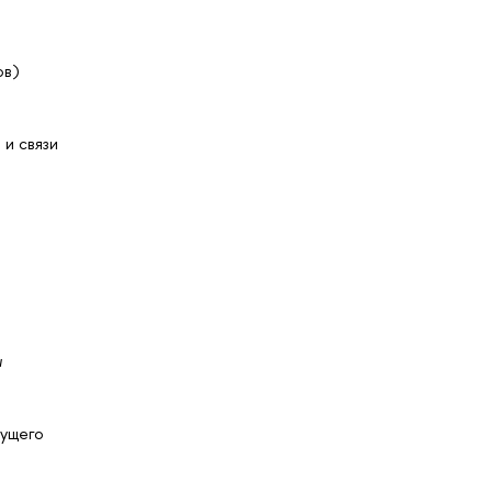
ов)
и связи
ы
дущего