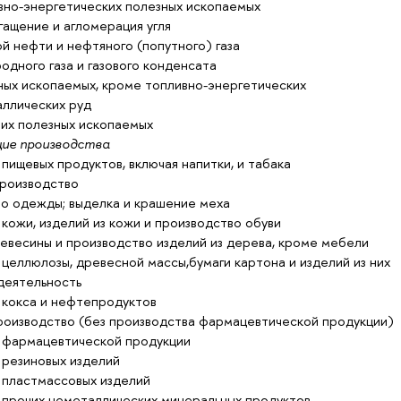
вно-энергетических полезных ископаемых
ащение и агломерация угля
 нефти и нефтяного (попутного) газа
дного газа и газового конденсата
ных ископаемых, кроме топливно-энергетических
ллических руд
х полезных ископаемых
е производства
пищевых продуктов, включая напитки, и табака
производство
 одежды; выделка и крашение меха
кожи, изделий из кожи и производство обуви
евесины и производство изделий из дерева, кроме мебели
целлюлозы, древесной массы,бумаги картона и изделий из них
деятельность
 кокса и нефтепродуктов
роизводство (без производства фармацевтической продукции)
 фармацевтической продукции
 резиновых изделий
 пластмассовых изделий
 прочих неметаллических минеральных продуктов