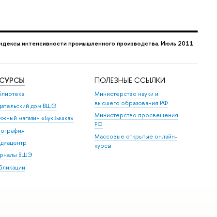
ндексы интенсивности промышленного производства. Июль 2011
ЕСУРСЫ
ПОЛЕЗНЫЕ ССЫЛКИ
блиотека
Министерство науки и
высшего образования РФ
дательский дом ВШЭ
Министерство просвещения
ижный магазин «БукВышка»
РФ
пография
Массовые открытые онлайн-
диацентр
курсы
рналы ВШЭ
бликации