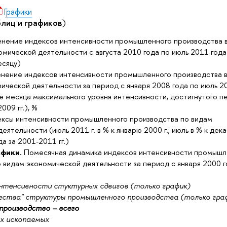
Графики
лиц и графиков
)
нение индексов интенсивности промышленного производства 
омической деятельности с августа 2010 года по июль 2011 года 
сяцу)
нение индексов интенсивности промышленного производства в
ической деятельности за период с января 2008 года по июль 2
е месяца максимального уровня интенсивности, достигнутого п
009 гг.), %
ксы интенсивности промышленного производства по видам
еятельности (июль 2011 г. в % к январю 2000 г.; июль в % к дек
а за 2001-2011 гг.)
афики.
Помесячная динамика индексов интенсивности промышл
 видам экономической деятельности за период с января 2000 г
тенсивности стуктурных сдвигов (только график)
ества" структуры промышленного производства (только гра
роизводство – всего
х ископаемых