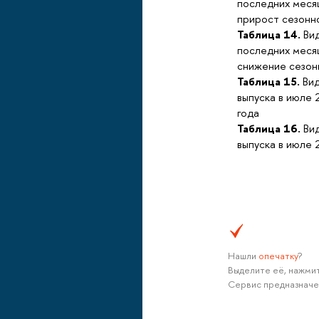
последних меся
прирост сезонн
Таблица 14.
Вид
последних меся
снижение сезон
Таблица 15.
Вид
выпуска в июле 
года
Таблица 16.
Вид
выпуска в июле 
Нашли
опечатку
?
Выделите её, нажмит
Сервис предназначе