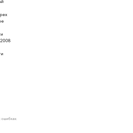
ый
трех
ое
ти
 2008
ти
 ошибках.