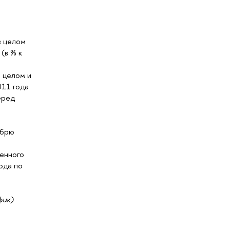
в целом
(в % к
 целом и
011 года
еред
абрю
енного
ода по
фик)