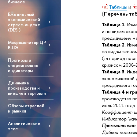
бизнесе
и
Таблицы
(
Перечень таб
Ежедневный
экономический
Таблица 1.
Изме
стресс-индекс
(DESI)
и по видам экон
предыдущему ме
Макромонитор ЦР
Таблица 2.
Изме
ВШЭ
по видам эконом
(за период посл
Прогнозы и
кризисом 2008-2
опережающие
индикаторы
Таблица 3.
Инде
экономической д
Динамика
предыдущего год
производства и
Таблица 4 и гр
внешней торговли
производства по
июль 2011 года
Обзоры отраслей
и рынков
Коэффициент ин
Индикатор "кач
Аналитические
Промышленное п
эссе
Добыча полезны