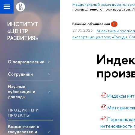
Национальный исследовательски
промышленного производства. Ию
ИНСТИТУТ
Важные объявления
1
«ЦЕНТР
27.05.2026
Аналитика и прогноз
экспертных центров; «Тренды. Со
РАЗВИТИЯ»
Индек
О подразделении
произв
Сотрудники
Научные
публикации и
Индексы инт
доклады
Методически
ПРОДУКТЫ И
ПРОЕКТЫ
Перечень ва
интенсивности 
Комментарии о
государстве и