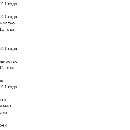
011 года
011 года
вностью
11 года
в
011 года
ивностью
11 года
ов
011 года
сти
ижения
ю на
рех