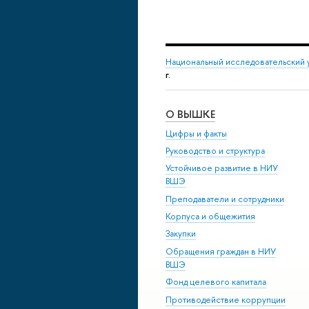
Национальный исследовательский 
г.
О ВЫШКЕ
Цифры и факты
Руководство и структура
Устойчивое развитие в НИУ
ВШЭ
Преподаватели и сотрудники
Корпуса и общежития
Закупки
Обращения граждан в НИУ
ВШЭ
Фонд целевого капитала
Противодействие коррупции