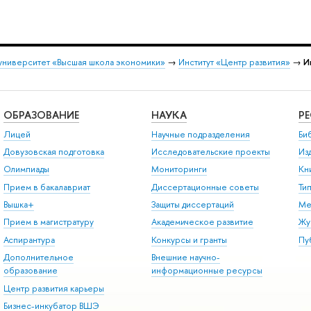
университет «Высшая школа экономики»
→
Институт «Центр развития»
→
И
ОБРАЗОВАНИЕ
НАУКА
Р
Лицей
Научные подразделения
Би
Довузовская подготовка
Исследовательские проекты
Из
Олимпиады
Мониторинги
Кн
Прием в бакалавриат
Диссертационные советы
Ти
Вышка+
Защиты диссертаций
Ме
Прием в магистратуру
Академическое развитие
Жу
Аспирантура
Конкурсы и гранты
Пу
Дополнительное
Внешние научно-
образование
информационные ресурсы
Центр развития карьеры
Бизнес-инкубатор ВШЭ