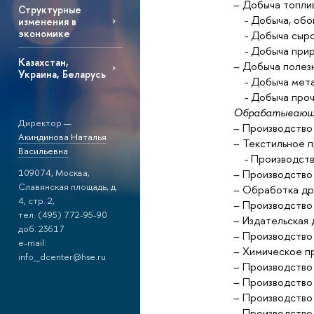
– Добыча топли
Структурные
- Добыча, обог
изменения в
экономике
- Добыча сырой
- Добыча приро
Казахстан,
– Добыча полез
Украина, Беларусь
- Добыча мета
- Добыча прочи
Обрабатывающи
Директор —
– Производство 
Акиндинова Наталья
– Текстильное 
Васильевна
- Производство
109074, Москва,
– Производство 
Славянская площадь, д.
– Обработка др
4, стр. 2,
– Производство 
тел. (495) 772-95-90
– Издательская 
доб. 23617
– Производство
e-mail:
– Химическое п
info_dcenter@hse.ru
– Производство
– Производство
– Производство
– Производство