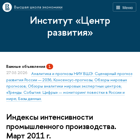
Высшая школа экономики
Меню
Институт «Центр
развития»
Важные объявления
1
27.05.2026
Аналитика и прогнозы НИУ ВШЭ: Сценарный прогноз
развития России — 2036; Консенсус-прогнозы; Обзоры мировых
прогнозов; Обзоры аналитики мировых экспертных центров;
«Тренды. События. Цифры» — мониторинг повестки в России и
мире; Базы данных.
Индексы интенсивности
промышленного производства.
Март 2011 г.