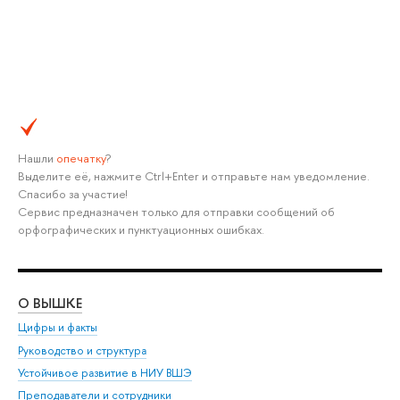
Нашли
опечатку
?
Выделите её, нажмите Ctrl+Enter и отправьте нам уведомление.
Спасибо за участие!
Сервис предназначен только для отправки сообщений об
орфографических и пунктуационных ошибках.
О ВЫШКЕ
ОБ
Цифры и факты
Ли
Руководство и структура
Дов
Устойчивое развитие в НИУ ВШЭ
Ол
Преподаватели и сотрудники
При