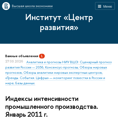
Высшая школа экономики
Меню
Институт «Центр
развития»
Важные объявления
1
27.05.2026
Аналитика и прогнозы НИУ ВШЭ: Сценарный прогноз
развития России — 2036; Консенсус-прогнозы; Обзоры мировых
прогнозов; Обзоры аналитики мировых экспертных центров;
«Тренды. События. Цифры» — мониторинг повестки в России и
мире; Базы данных.
Индексы интенсивности
промышленного производства.
Январь 2011 г.