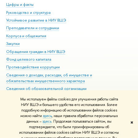
Цифры и факты
Ли
Руководство и структура
Дов
Устойчивое развитие в НИУ ВШЭ
Ол
Преподаватели и сотрудники
При
Корпуса и общежития
Вы
Закупки
При
Обращения граждан в НИУ ВШЭ
Ас
Фонд целевого капитала
До
Противодействие коррупции
Цен
Сведения о доходах, расходах, об имуществе и
Би
обязательствах имущественного характера
Об
Сведения об образовательной организации
Обр
Людям с ограниченными возможностями здоровья
Мы используем файлы cookies для улучшения работы сайта
Единая платежная страница
НИУ ВШЭ и большего удобства его использования. Более
подробную информацию об использовании файлов cookies
Работа в Вышке
можно найти
здесь
, наши правила обработки персональных
данных –
здесь
. Продолжая пользоваться сайтом, вы
✖
Редактору
подтверждаете, что были проинформированы об
© НИУ ВШЭ 1993–2026
Адреса и контакты
Условия использования
использовании файлов cookies сайтом НИУ ВШЭ и согласны