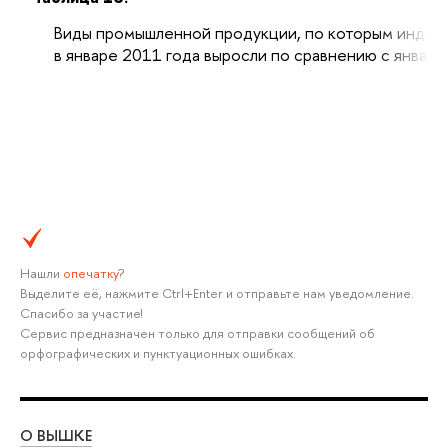
Виды промышленной продукции, по которым индек
в январе 2011 года выросли по сравнению с январе
Нашли
опечатку
?
Выделите её, нажмите Ctrl+Enter и отправьте нам уведомление.
Спасибо за участие!
Сервис предназначен только для отправки сообщений об
орфографических и пунктуационных ошибках.
О ВЫШКЕ
ОБ