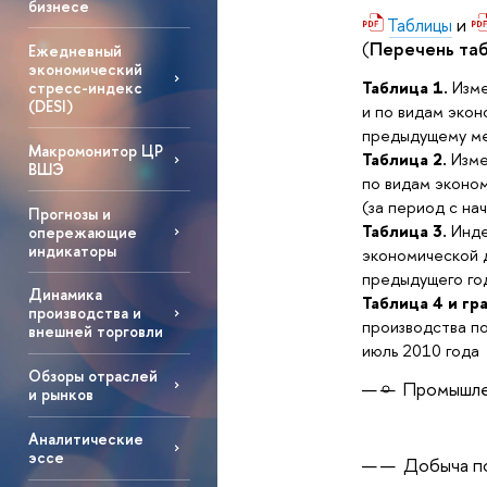
бизнесе
и
Таблицы
(
Перечень таб
Ежедневный
экономический
Таблица 1.
Изме
стресс-индекс
(DESI)
и по видам экон
предыдущему ме
Макромонитор ЦР
Таблица 2.
Изме
ВШЭ
по видам эконом
(за период с на
Прогнозы и
Таблица 3.
Инде
опережающие
индикаторы
экономической д
предыдущего года
Динамика
Таблица 4 и гр
производства и
производства по
внешней торговли
июль 2010 года
Обзоры отраслей
Промышле
и рынков
Аналитические
эссе
Добыча п