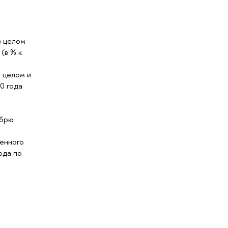
в целом
(в % к
 целом и
0 года
абрю
енного
ода по