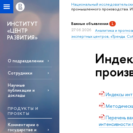
Национальный исследовательски
промышленного производства. Ию
ИНСТИТУТ
Важные объявления
1
«ЦЕНТР
27.05.2026
Аналитика и прогноз
экспертных центров; «Тренды. Со
РАЗВИТИЯ»
Индек
О подразделении
произв
Сотрудники
Научные
публикации и
Индексы инт
доклады
Методически
ПРОДУКТЫ И
ПРОЕКТЫ
Перечень ва
интенсивности 
Комментарии о
государстве и