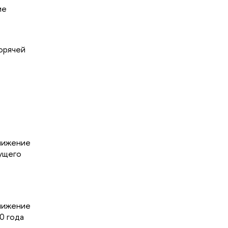
ие
орячей
снижение
ущего
снижение
0 года