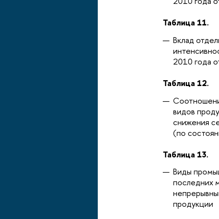
2010 года о
Таблица 11.
Вклад отдел
интенсивно
2010 года о
Таблица 12.
Соотношени
видов прод
снижения с
(по состоян
Таблица 13.
Виды промыш
последних м
непрерывны
продукции