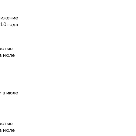
снижение
010 года
остью
в июле
 в июле
остью
в июле