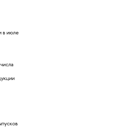
 в июле
числа
дукции
ыпусков