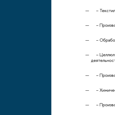
– Текстиль
– Производ
– Обработк
– Целлюлоз
деятельнос
– Производ
– Химичес
– Производ