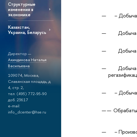
Структурные
изменения в
экономике
– Добыча т
Казахстан,
Украина, Беларусь
Добыча у
Добыча сыр
Директор —
Акиндинова Наталья
Васильевна
Добыча при
регазификац
109074, Москва,
Славянская площадь, д.
4, стр. 2,
– Добыча п
тел. (495) 772-95-90
доб. 23617
e-mail:
Обрабаты
info_dcenter@hse.ru
– Производс