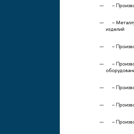
– Производ
– Металлур
изделий
– Производ
– Производ
оборудован
– Производ
– Производ
– Производ