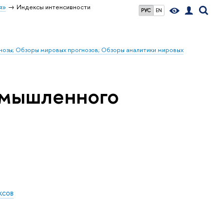
я»
Индексы интенсивности
РУС
EN
гнозы; Обзоры мировых прогнозов; Обзоры аналитики мировых
омышленного
ксов