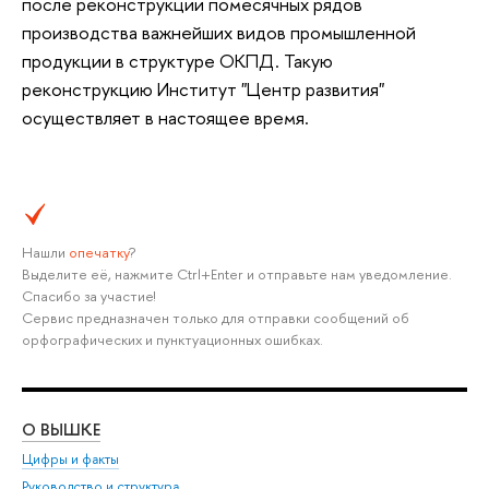
после реконструкции помесячных рядов
производства важнейших видов промышленной
продукции в структуре ОКПД. Такую
реконструкцию Институт "Центр развития"
осуществляет в настоящее время.
Нашли
опечатку
?
Выделите её, нажмите Ctrl+Enter и отправьте нам уведомление.
Спасибо за участие!
Сервис предназначен только для отправки сообщений об
орфографических и пунктуационных ошибках.
О ВЫШКЕ
ОБ
Цифры и факты
Ли
Руководство и структура
Дов