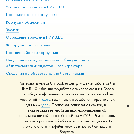
Устойчивое развитие в НИУ ВШЭ
Ол
Преподаватели и сотрудники
При
Корпуса и общежития
Вы
Закупки
При
Обращения граждан в НИУ ВШЭ
Ас
Фонд целевого капитала
До
Противодействие коррупции
Цен
Сведения о доходах, расходах, об имуществе и
Би
обязательствах имущественного характера
Об
Сведения об образовательной организации
Обр
Людям с ограниченными возможностями здоровья
Мы используем файлы cookies для улучшения работы сайта
Единая платежная страница
НИУ ВШЭ и большего удобства его использования. Более
подробную информацию об использовании файлов cookies
Работа в Вышке
можно найти
здесь
, наши правила обработки персональных
данных –
здесь
. Продолжая пользоваться сайтом, вы
✖
Редактору
подтверждаете, что были проинформированы об
© НИУ ВШЭ 1993–2026
Адреса и контакты
Условия использования
использовании файлов cookies сайтом НИУ ВШЭ и согласны
с нашими правилами обработки персональных данных. Вы
материалов
Политика конфиденциальности
Карта сайта
можете отключить файлы cookies в настройках Вашего
Шрифты HSE Sans и HSE Slab разработаны в
Школе дизайна НИУ ВШЭ
браузера.