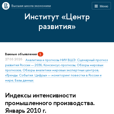
Высшая школа экономики
Меню
Институт «Центр
развития»
Важные объявления
1
27.05.2026
Аналитика и прогнозы НИУ ВШЭ: Сценарный прогноз
развития России — 2036; Консенсус-прогнозы; Обзоры мировых
прогнозов; Обзоры аналитики мировых экспертных центров;
«Тренды. События. Цифры» — мониторинг повестки в России и
мире; Базы данных.
Индексы интенсивности
промышленного производства.
Январь 2010 г.