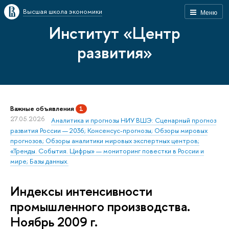
Высшая школа экономики
Меню
Институт «Центр
развития»
Важные объявления
1
27.05.2026
Аналитика и прогнозы НИУ ВШЭ: Сценарный прогноз
развития России — 2036; Консенсус-прогнозы; Обзоры мировых
прогнозов; Обзоры аналитики мировых экспертных центров;
«Тренды. События. Цифры» — мониторинг повестки в России и
мире; Базы данных.
Индексы интенсивности
промышленного производства.
Ноябрь 2009 г.