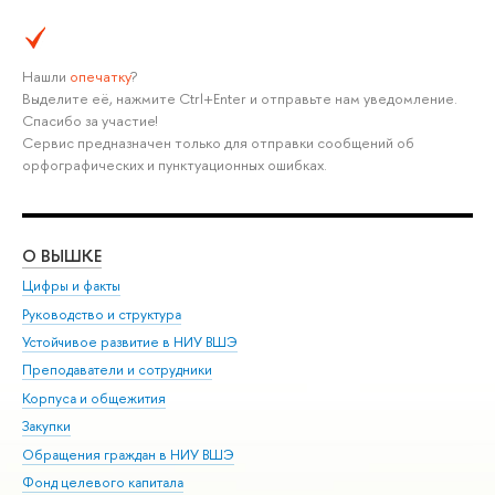
Нашли
опечатку
?
Выделите её, нажмите Ctrl+Enter и отправьте нам уведомление.
Спасибо за участие!
Сервис предназначен только для отправки сообщений об
орфографических и пунктуационных ошибках.
О ВЫШКЕ
ОБ
Цифры и факты
Ли
Руководство и структура
Дов
Устойчивое развитие в НИУ ВШЭ
Ол
Преподаватели и сотрудники
При
Корпуса и общежития
Вы
Закупки
При
Обращения граждан в НИУ ВШЭ
Ас
Фонд целевого капитала
До