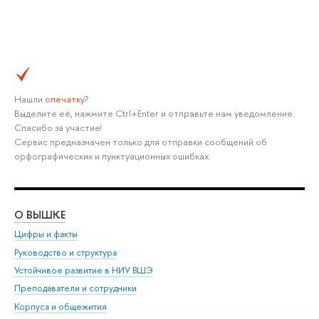
Нашли
опечатку
?
Выделите её, нажмите Ctrl+Enter и отправьте нам уведомление.
Спасибо за участие!
Сервис предназначен только для отправки сообщений об
орфографических и пунктуационных ошибках.
О ВЫШКЕ
ОБ
Цифры и факты
Ли
Руководство и структура
Дов
Устойчивое развитие в НИУ ВШЭ
Ол
Преподаватели и сотрудники
При
Корпуса и общежития
Вы