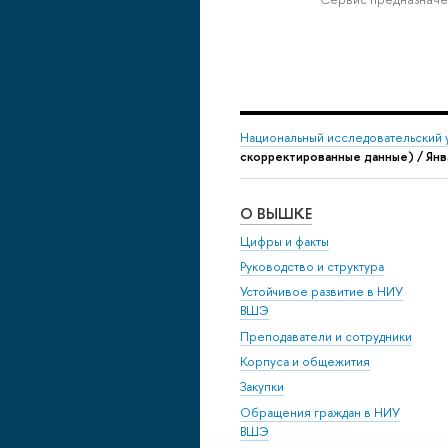
Национальный исследовательский 
скорректированные данные) / Янв
О ВЫШКЕ
Цифры и факты
Руководство и структура
Устойчивое развитие в НИУ
ВШЭ
Преподаватели и сотрудники
Корпуса и общежития
Закупки
Обращения граждан в НИУ
ВШЭ