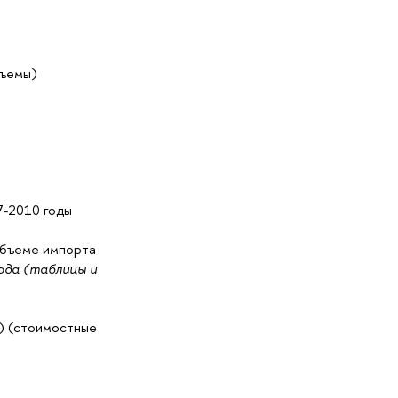
бъемы)
7-2010 годы
объеме импорта
ода (таблицы и
) (стоимостные