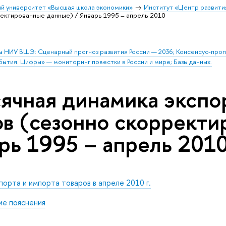
й университет «Высшая школа экономики»
Институт «Центр развити
ектированные данные) / Январь 1995 – апрель 2010
ы НИУ ВШЭ: Сценарный прогноз развития России — 2036; Консенсус-про
бытия. Цифры» — мониторинг повестки в России и мире; Базы данных.
ячная динамика экспо
ов (сезонно скоррект
арь 1995 – апрель 201
орта и импорта товаров в апреле 2010 г.
е пояснения