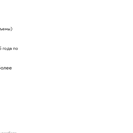
бъемы)
 года по
более
 ошибках.