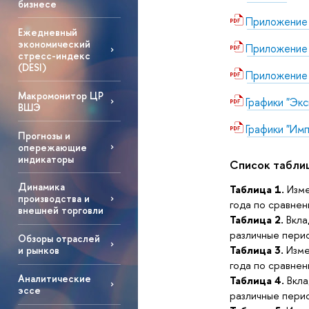
бизнесе
Приложение
Ежедневный
экономический
Приложение
стресс-индекс
(DESI)
Приложение
Макромонитор ЦР
Графики "Эк
ВШЭ
Графики "Им
Прогнозы и
опережающие
индикаторы
Список табли
Динамика
Таблица 1.
Изме
производства и
года по сравнен
внешней торговли
Таблица 2.
Вкла
различные пери
Обзоры отраслей
Таблица 3.
Изме
и рынков
года по сравнен
Аналитические
Таблица 4.
Вкла
эссе
различные пери