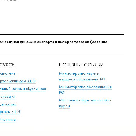
омесячная динамика экспорта и импорта товаров (сезонно
ЕСУРСЫ
ПОЛЕЗНЫЕ ССЫЛКИ
блиотека
Министерство науки и
высшего образования РФ
дательский дом ВШЭ
Министерство просвещения
ижный магазин «БукВышка»
РФ
пография
Массовые открытые онлайн-
диацентр
курсы
рналы ВШЭ
бликации