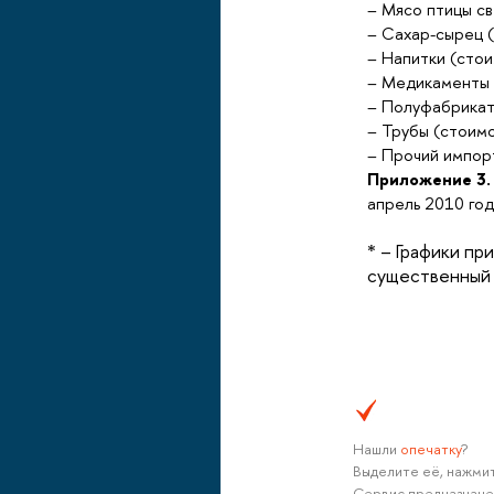
– Мясо птицы с
– Сахар-сырец 
– Напитки (сто
– Медикаменты 
– Полуфабрикат
– Трубы (стоим
– Прочий импор
Приложение 3.
апрель 2010 год
* – Графики пр
существенный 
Нашли
опечатку
?
Выделите её, нажмит
Сервис предназначе