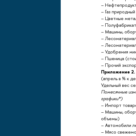
– Нефтепродукт
– Газ природны
– Цветные мета
– Полуфабрикат
– Машины, обор
– Лесоматериал
– Лесоматериал
– Удобрения ми
– Пшеница (сто
– Прочий экспо
Приложение 2.
(апрель в % к д
Удельный вес с
Помесячные изм
графики*)
– Импорт товар
– Машины, обор
объемы)
– Автомобили л
– Мясо свежемо