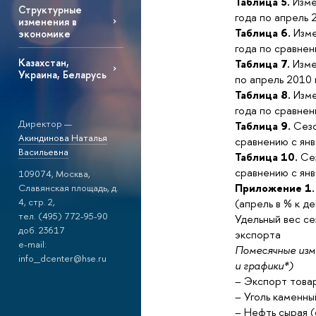
Таблица 5.
Изме
Структурные
года по апрель 
изменения в
Таблица 6.
Изме
экономике
года по сравне
Казахстан,
Таблица 7.
Изме
Украина, Беларусь
по апрель 2010 
Таблица 8.
Изме
года по сравне
Директор —
Таблица 9.
Сезо
Акиндинова Наталья
сравнению с ян
Васильевна
Таблица 10.
Сез
сравнению с ян
109074, Москва,
Приложение 1.
Славянская площадь, д.
4, стр. 2,
(апрель в % к д
тел. (495) 772-95-90
Удельный вес с
доб. 23617
экспорта
e-mail:
Помесячные изм
info_dcenter@hse.ru
и графики*)
– Экспорт това
– Уголь каменн
– Нефть сырая 