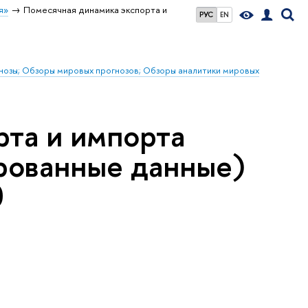
я»
Помесячная динамика экспорта и
РУС
EN
гнозы; Обзоры мировых прогнозов; Обзоры аналитики мировых
рта и импорта
ированные данные)
0