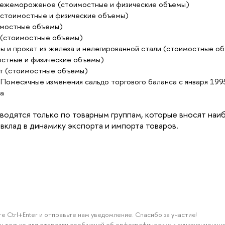
вежемороженое (стоимостные и физические объемы)
(стоимостные и физические объемы)
имостные объемы)
(стоимостные объемы)
ы и прокат из железа и нелегированной стали (стоимостные о
остные и физические объемы)
т (стоимостные объемы)
Помесячные изменения сальдо торгового баланса с января 1995
а
иводятся только по товарным группам, которые вносят наи
вклад в динамику экспорта и импорта товаров.
е Ctrl+Enter и отправьте нам уведомление. Спасибо за участие!
н только для отправки сообщений об орфографических и пунктуационных