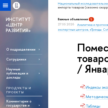
Национальный исследовательски
импорта товаров (сезонно скорр
ИНСТИТУТ
Важные объявления
1
«ЦЕНТР
27.05.2026
Аналитика и прогноз
экспертных центров; «Тренды. Со
РАЗВИТИЯ»
Помес
О подразделении
товар
Сотрудники
/ Янв
Научные
публикации и
доклады
Индексы эксп
ПРОДУКТЫ И
ПРОЕКТЫ
Методически
Комментарии о
государстве и
Таблицы