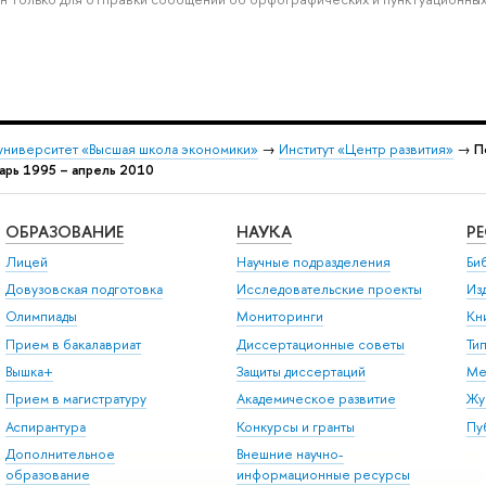
университет «Высшая школа экономики»
→
Институт «Центр развития»
→
П
арь 1995 – апрель 2010
ОБРАЗОВАНИЕ
НАУКА
Р
Лицей
Научные подразделения
Би
Довузовская подготовка
Исследовательские проекты
Из
Олимпиады
Мониторинги
Кн
Прием в бакалавриат
Диссертационные советы
Ти
Вышка+
Защиты диссертаций
Ме
Прием в магистратуру
Академическое развитие
Жу
Аспирантура
Конкурсы и гранты
Пу
Дополнительное
Внешние научно-
образование
информационные ресурсы