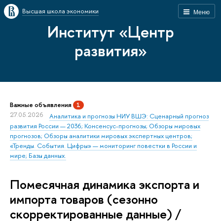
Высшая школа экономики
Меню
Институт «Центр
развития»
Важные объявления
1
27.05.2026
Аналитика и прогнозы НИУ ВШЭ: Сценарный прогноз
развития России — 2036; Консенсус-прогнозы; Обзоры мировых
прогнозов; Обзоры аналитики мировых экспертных центров;
«Тренды. События. Цифры» — мониторинг повестки в России и
мире; Базы данных.
Помесячная динамика экспорта и
импорта товаров (сезонно
скорректированные данные) /