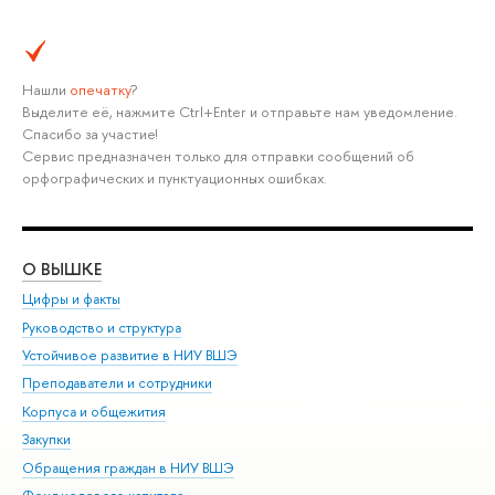
Нашли
опечатку
?
Выделите её, нажмите Ctrl+Enter и отправьте нам уведомление.
Спасибо за участие!
Сервис предназначен только для отправки сообщений об
орфографических и пунктуационных ошибках.
О ВЫШКЕ
ОБ
Цифры и факты
Ли
Руководство и структура
Дов
Устойчивое развитие в НИУ ВШЭ
Ол
Преподаватели и сотрудники
При
Корпуса и общежития
Вы
Закупки
При
Обращения граждан в НИУ ВШЭ
Ас